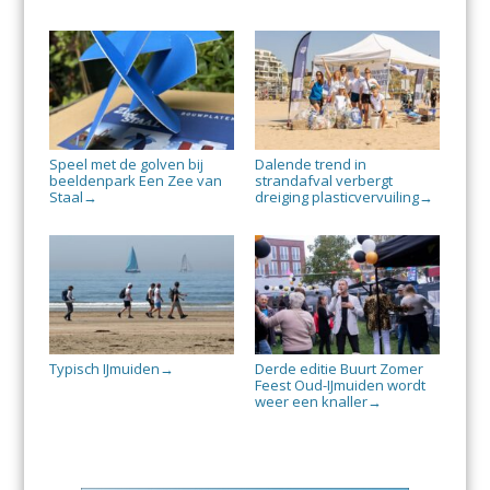
Speel met de golven bij
Dalende trend in
beeldenpark Een Zee van
strandafval verbergt
Staal
dreiging plasticvervuiling
→
→
Typisch IJmuiden
Derde editie Buurt Zomer
→
Feest Oud-IJmuiden wordt
weer een knaller
→