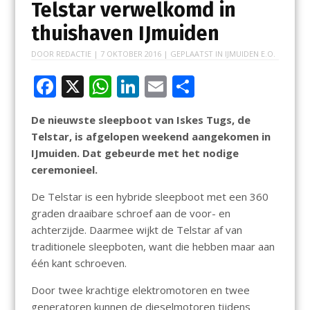
Telstar verwelkomd in
thuishaven IJmuiden
DOOR
REDACTIE
|
7 OKTOBER 2016
| GEPLAATST IN
IJMUIDEN E.O.
F
X
W
Li
E
D
ac
h
n
m
el
De nieuwste sleepboot van Iskes Tugs, de
e
at
k
ai
e
Telstar, is afgelopen weekend aangekomen in
b
s
e
l
n
IJmuiden. Dat gebeurde met het nodige
o
A
dI
ceremonieel.
o
p
n
De Telstar is een hybride sleepboot met een 360
k
p
graden draaibare schroef aan de voor- en
achterzijde. Daarmee wijkt de Telstar af van
traditionele sleepboten, want die hebben maar aan
één kant schroeven.
Door twee krachtige elektromotoren en twee
generatoren kunnen de dieselmotoren tijdens