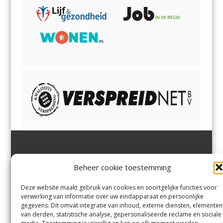
Jutter | Hofgeest
IJmuiden,
en
Velsen-Noord
Beheer cookie toestemming
Margadantstraat 34
Velserbroek
,
Velsen-Zuid,
1976 DN IJmuiden
Santpoort-Noord
,
Santpoort-
0255-533900
Zuid
,
Driehuis
en
Deze website maakt gebruik van cookies en soortgelijke functies voor
info@jutter.nl
of
info@hofgee
Spaarnwoude
.
verwerking van informatie over uw eindapparaat en persoonlijke
st.nl
gegevens. Dit omvat integratie van inhoud, externe diensten, elementen
van derden, statistische analyse, gepersonaliseerde reclame en sociale