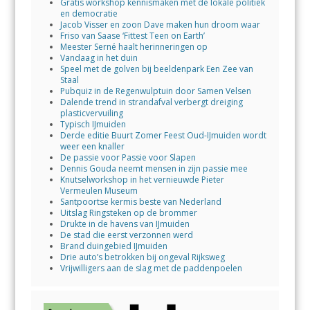
Gratis workshop kennismaken met de lokale politiek
en democratie
Jacob Visser en zoon Dave maken hun droom waar
Friso van Saase ‘Fittest Teen on Earth’
Meester Serné haalt herinneringen op
Vandaag in het duin
Speel met de golven bij beeldenpark Een Zee van
Staal
Pubquiz in de Regenwulptuin door Samen Velsen
Dalende trend in strandafval verbergt dreiging
plasticvervuiling
Typisch IJmuiden
Derde editie Buurt Zomer Feest Oud-IJmuiden wordt
weer een knaller
De passie voor Passie voor Slapen
Dennis Gouda neemt mensen in zijn passie mee
Knutselworkshop in het vernieuwde Pieter
Vermeulen Museum
Santpoortse kermis beste van Nederland
Uitslag Ringsteken op de brommer
Drukte in de havens van IJmuiden
De stad die eerst verzonnen werd
Brand duingebied IJmuiden
Drie auto’s betrokken bij ongeval Rijksweg
Vrijwilligers aan de slag met de paddenpoelen