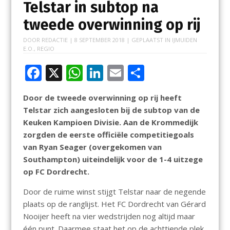
Telstar in subtop na
tweede overwinning op rij
DOOR
REDACTIE
|
8 SEPTEMBER 2018
| GEPLAATST IN
IJMUIDEN
E.O.
,
REGIO
F
X
W
Li
E
D
ac
h
n
m
el
Door de tweede overwinning op rij heeft
e
at
k
ai
e
Telstar zich aangesloten bij de subtop van de
b
s
e
l
n
Keuken Kampioen Divisie. Aan
de
Krommedijk
o
A
dI
zorgden de eerste
officiële competitiegoal
s
van Ryan
Seager
(overgekomen van
o
p
n
Southampton)
uiteindelijk voor de 1-4
uit
zege
k
p
op FC Dordrecht.
Door de ruime winst stijgt Telstar naar
de
negende
plaats op de ranglijst. Het FC Dordrecht van Gérard
Nooijer heeft na vier wedstrijden nog altijd maar
één punt.
Daarmee staat het op de achttiende plek.