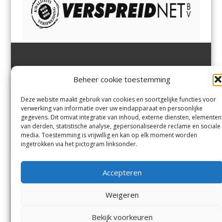
Jutter | Hofgeest
IJmuiden,
en
Velsen-Noord
Beheer cookie toestemming
Margadantstraat 34
Velserbroek
,
Velsen-Zuid,
1976 DN IJmuiden
Santpoort-Noord
,
Santpoort-
0255-533900
Zuid
,
Driehuis
en
Deze website maakt gebruik van cookies en soortgelijke functies voor
info@jutter.nl
of
info@hofgee
Spaarnwoude
.
verwerking van informatie over uw eindapparaat en persoonlijke
st.nl
gegevens. Dit omvat integratie van inhoud, externe diensten, elementen
van derden, statistische analyse, gepersonaliseerde reclame en sociale
media. Toestemming is vrijwillig en kan op elk moment worden
Contact
ingetrokken via het pictogram linksonder.
Andere uitgaven
Bezorgklacht
Ophaalpunten
Accepteren
Vacatures
Voorwaarden
Privacyverklaring
Weigeren
Bekijk voorkeuren
© Kennemerland Pers B.V.