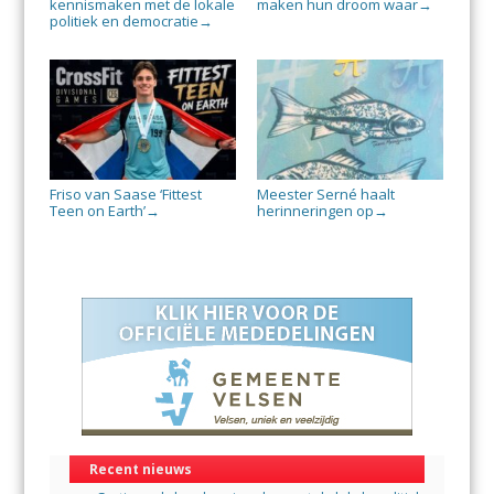
kennismaken met de lokale
maken hun droom waar
→
politiek en democratie
→
Friso van Saase ‘Fittest
Meester Serné haalt
Teen on Earth’
herinneringen op
→
→
Recent nieuws