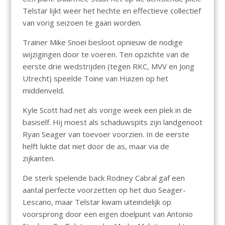
Telstar lijkt
weer het hechte
en effectieve
collectief
van vorig seizoen te gaan worden.
Trainer
Mike Snoei besloot opnieuw
de nodige
wijzigingen
door te voeren. Ten opzichte van de
eerste drie wedstrijden (tegen RKC, MVV en Jong
Utrecht)
speelde Toine van Huizen op het
middenveld.
Kyle
Scott had net als vorige week een plek in de
basiself. Hij moest als schaduwspits zijn landgenoot
Ryan
Seager
van toevoer voorzien.
In de eerste
helft lukte dat niet door de as, maar via de
zijkanten.
De sterk spelende back Rodney
Cabral
gaf een
aantal perfecte voorzetten op het duo
Seager-
Lescano, m
aar Telstar kwam uiteindelijk op
voorsprong door een eigen doelpunt van Antonio