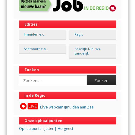
Edities
IJmuiden e.o.
Regio
Santpoort e.o.
Zakelijk-Nieuws-
Landelijk
Zoeken
Search
In de Regio
Live
webcam IJmuiden aan Zee
Onze ophaalpunten
Ophaalpunten Jutter | Hofgeest