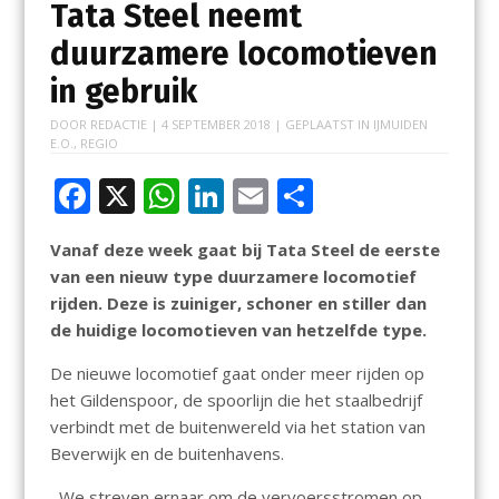
Tata Steel neemt
duurzamere locomotieven
in gebruik
DOOR
REDACTIE
|
4 SEPTEMBER 2018
| GEPLAATST IN
IJMUIDEN
E.O.
,
REGIO
F
X
W
Li
E
D
ac
h
n
m
el
Vanaf deze week gaat bij Tata Steel de eerste
e
at
k
ai
e
van een nieuw type duurzamere locomotief
b
s
e
l
n
rijden. Deze is zuiniger, schoner en stiller dan
o
A
dI
de huidige locomotieven van hetzelfde type.
o
p
n
De nieuwe locomotief gaat onder meer rijden op
k
p
het Gildenspoor, de spoorlijn die het staalbedrijf
verbindt met de buitenwereld via het station van
Beverwijk en de buitenhavens.
,,We streven ernaar om de vervoersstromen op,