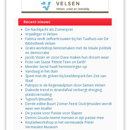
Recent nieuws
De Nachtjacht als Zomerpret
Vrijwilliger in Velsen
Fatima vindt zelfvertrouwen bij het Taalhuis van De
Bibliotheek Velsen
Gratis workshop kennismaken met de lokale politiek
en democratie
Jacob Visser en zoon Dave maken hun droom waar
Friso van Saase ‘Fittest Teen on Earth’
Meester Serné haalt herinneringen op
Vandaag in het duin
Speel met de golven bij beeldenpark Een Zee van
Staal
Pubquiz in de Regenwulptuin door Samen Velsen
Dalende trend in strandafval verbergt dreiging
plasticvervuiling
Typisch IJmuiden
Derde editie Buurt Zomer Feest Oud-IJmuiden wordt
weer een knaller
De passie voor Passie voor Slapen
Dennis Gouda neemt mensen in zijn passie mee
Knutselworkshop in het vernieuwde Pieter
Vermeulen Museum