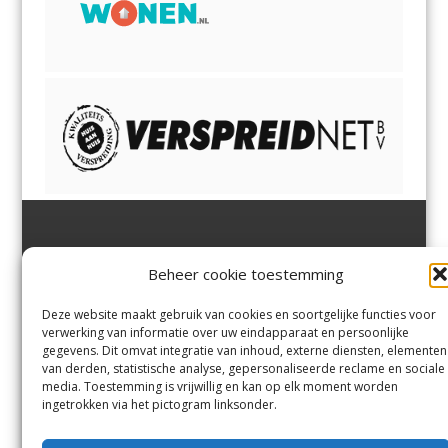
Jutter | Hofgeest
IJmuiden,
en
Velsen-Noord
Beheer cookie toestemming
Margadantstraat 34
Velserbroek
,
Velsen-Zuid,
1976 DN IJmuiden
Santpoort-Noord
,
Santpoort-
0255-533900
Zuid
,
Driehuis
en
Deze website maakt gebruik van cookies en soortgelijke functies voor
info@jutter.nl
of
info@hofgee
Spaarnwoude
.
verwerking van informatie over uw eindapparaat en persoonlijke
st.nl
gegevens. Dit omvat integratie van inhoud, externe diensten, elementen
van derden, statistische analyse, gepersonaliseerde reclame en sociale
media. Toestemming is vrijwillig en kan op elk moment worden
Contact
ingetrokken via het pictogram linksonder.
Andere uitgaven
Bezorgklacht