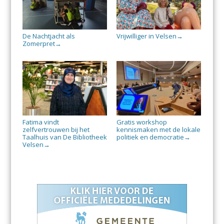
De Nachtjacht als
Vrijwilliger in Velsen
→
Zomerpret
→
Fatima vindt
Gratis workshop
zelfvertrouwen bij het
kennismaken met de lokale
Taalhuis van De Bibliotheek
politiek en democratie
→
Velsen
→