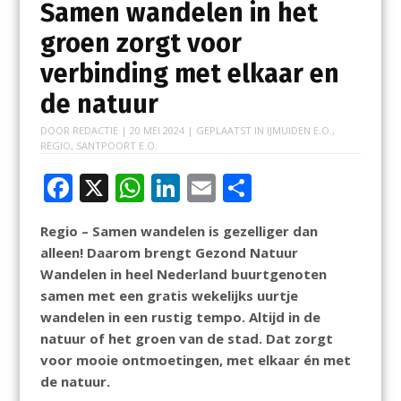
Samen wandelen in het
groen zorgt voor
verbinding met elkaar en
de natuur
DOOR
REDACTIE
|
20 MEI 2024
| GEPLAATST IN
IJMUIDEN E.O.
,
REGIO
,
SANTPOORT E.O.
F
X
W
Li
E
D
ac
h
n
m
el
Regio – Samen wandelen is gezelliger dan
e
at
k
ai
e
alleen! Daarom brengt Gezond Natuur
b
s
e
l
n
Wandelen in heel Nederland buurtgenoten
o
A
dI
samen met een gratis wekelijks uurtje
wandelen in een rustig tempo. Altijd in de
o
p
n
natuur of het groen van de stad. Dat zorgt
k
p
voor mooie ontmoetingen, met elkaar én met
de natuur.