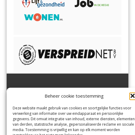
Jutter | Hofgeest
IJmuiden,
en
Velsen-Noord
Beheer cookie toestemming
Margadantstraat 34
Velserbroek
,
Velsen-Zuid,
1976 DN IJmuiden
Santpoort-Noord
,
Santpoort-
0255-533900
Zuid
,
Driehuis
en
Deze website maakt gebruik van cookies en soortgelijke functies voor
info@jutter.nl
of
info@hofgee
Spaarnwoude
.
verwerking van informatie over uw eindapparaat en persoonlijke
st.nl
gegevens. Dit omvat integratie van inhoud, externe diensten, elementen
van derden, statistische analyse, gepersonaliseerde reclame en sociale
media. Toestemming is vrijwillig en kan op elk moment worden
Contact