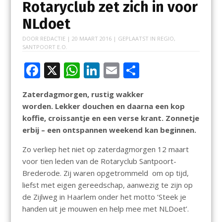
Rotaryclub zet zich in voor
NLdoet
DOOR
REDACTIE
|
20 MAART 2016
| GEPLAATST IN
REGIO
,
SANTPOORT E.O.
F
X
W
Li
E
D
ac
h
n
m
el
Zaterdagmorgen, rustig wakker
e
at
k
ai
e
worden. Lekker douchen en daarna een kop
b
s
e
l
n
koffie, croissantje en een verse krant. Zonnetje
o
A
dI
erbij – een ontspannen weekend kan beginnen.
o
p
n
Zo verliep het niet op zaterdagmorgen 12 maart
k
p
voor tien leden van de Rotaryclub Santpoort-
Brederode. Zij waren opgetrommeld om op tijd,
liefst met eigen gereedschap, aanwezig te zijn op
de Zijlweg in Haarlem onder het motto ‘Steek je
handen uit je mouwen en help mee met NLDoet’.