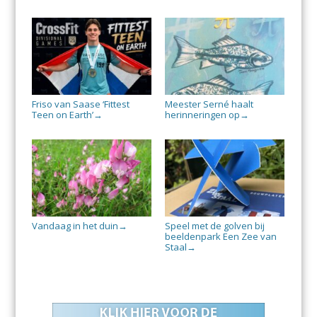
Friso van Saase ‘Fittest
Meester Serné haalt
Teen on Earth’
herinneringen op
→
→
Vandaag in het duin
Speel met de golven bij
→
beeldenpark Een Zee van
Staal
→