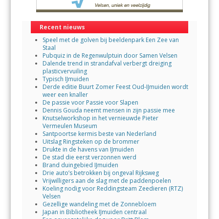
Recent nieuws
Speel met de golven bij beeldenpark Een Zee van
Staal
Pubquiz in de Regenwulptuin door Samen Velsen
Dalende trend in strandafval verbergt dreiging
plasticvervuiling
Typisch IJmuiden
Derde editie Buurt Zomer Feest Oud-IJmuiden wordt
weer een knaller
De passie voor Passie voor Slapen
Dennis Gouda neemt mensen in zijn passie mee
Knutselworkshop in het vernieuwde Pieter
Vermeulen Museum
Santpoortse kermis beste van Nederland
Uitslag Ringsteken op de brommer
Drukte in de havens van IJmuiden
De stad die eerst verzonnen werd
Brand duingebied IJmuiden
Drie auto’s betrokken bij ongeval Rijksweg
Vrijwilligers aan de slag met de paddenpoelen
Koeling nodig voor Reddingsteam Zeedieren (RTZ)
Velsen
Gezellige wandeling met de Zonnebloem
Japan in Bibliotheek IJmuiden centraal