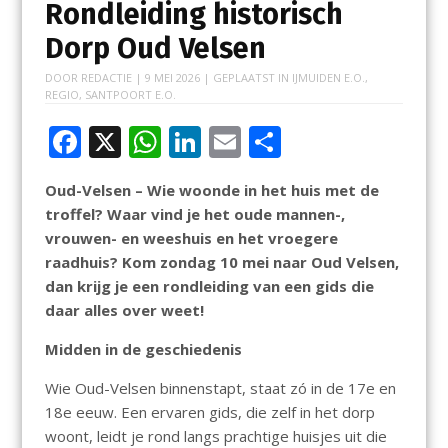
Rondleiding historisch
Dorp Oud Velsen
DOOR
REDACTIE
|
9 MEI 2026
| GEPLAATST IN
IJMUIDEN E.O.
,
REGIO
,
SANTPOORT E.O.
F
X
W
Li
E
D
ac
h
n
m
el
Oud-Velsen – Wie woonde in het huis met de
e
at
k
ai
e
troffel? Waar vind je het oude mannen-,
b
s
e
l
n
vrouwen- en weeshuis en het vroegere
o
A
dI
raadhuis? Kom zondag 10 mei naar Oud Velsen,
dan krijg je een rondleiding van een gids die
o
p
n
daar alles over weet!
k
p
Midden in de geschiedenis
Wie Oud-Velsen binnenstapt, staat zó in de 17e en
18e eeuw. Een ervaren gids, die zelf in het dorp
woont, leidt je rond langs prachtige huisjes uit die