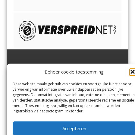
Jutter | Hofgeest
IJmuiden,
en
Velsen-Noord
Beheer cookie toestemming
Margadantstraat 34
Velserbroek
,
Velsen-Zuid,
1976 DN IJmuiden
Santpoort-Noord
,
Santpoort-
0255-533900
Zuid
,
Driehuis
en
Deze website maakt gebruik van cookies en soortgelijke functies voor
info@jutter.nl
of
info@hofgee
Spaarnwoude
.
verwerking van informatie over uw eindapparaat en persoonlijke
st.nl
gegevens. Dit omvat integratie van inhoud, externe diensten, elementen
van derden, statistische analyse, gepersonaliseerde reclame en sociale
media. Toestemming is vrijwillig en kan op elk moment worden
Contact
ingetrokken via het pictogram linksonder.
Andere uitgaven
Bezorgklacht
Ophaalpunten
Accepteren
Vacatures
Voorwaarden