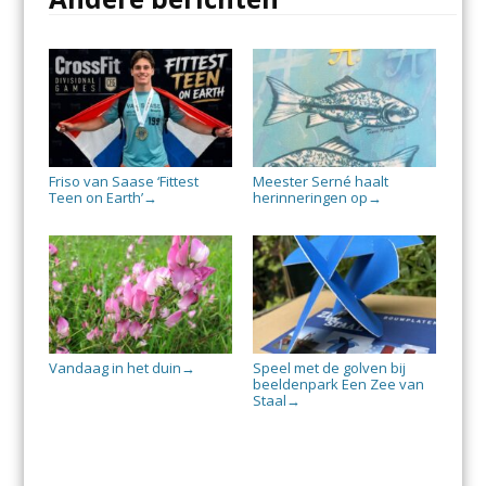
Friso van Saase ‘Fittest
Meester Serné haalt
Teen on Earth’
herinneringen op
→
→
Vandaag in het duin
Speel met de golven bij
→
beeldenpark Een Zee van
Staal
→