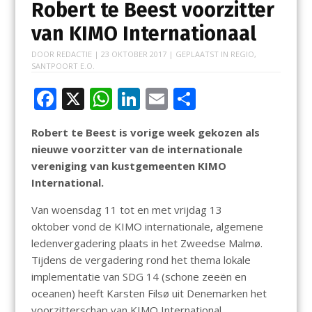
Robert te Beest voorzitter
van KIMO Internationaal
DOOR
REDACTIE
|
23 OKTOBER 2017
| GEPLAATST IN
REGIO
,
SANTPOORT E.O.
F
X
W
Li
E
D
ac
h
n
m
el
Robert te Beest is vorige week gekozen als
e
at
k
ai
e
nieuwe voorzitter van de internationale
b
s
e
l
n
vereniging van kustgemeenten KIMO
o
A
dI
International.
o
p
n
Van woensdag 11 tot en met vrijdag 13
k
p
oktober vond de KIMO internationale, algemene
ledenvergadering plaats in het Zweedse Malmø.
Tijdens de vergadering rond het thema lokale
implementatie van SDG 14 (schone zeeën en
oceanen) heeft Karsten Filsø uit Denemarken het
voorzitterschap van KIMO International