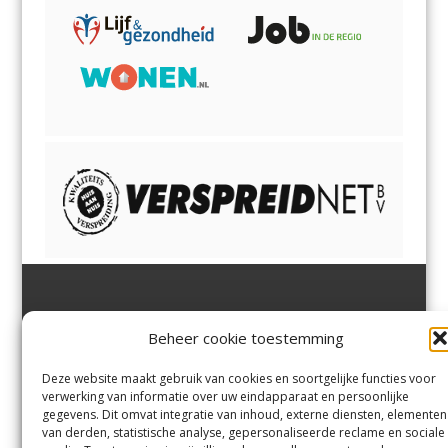
Jutter | Hofgeest
IJmuiden,
en
Velsen-Noord
Beheer cookie toestemming
Margadantstraat 34
Velserbroek
,
Velsen-Zuid,
1976 DN IJmuiden
Santpoort-Noord
,
Santpoort-
0255-533900
Zuid
,
Driehuis
en
Deze website maakt gebruik van cookies en soortgelijke functies voor
info@jutter.nl
of
info@hofgee
Spaarnwoude
.
verwerking van informatie over uw eindapparaat en persoonlijke
st.nl
gegevens. Dit omvat integratie van inhoud, externe diensten, elementen
van derden, statistische analyse, gepersonaliseerde reclame en sociale