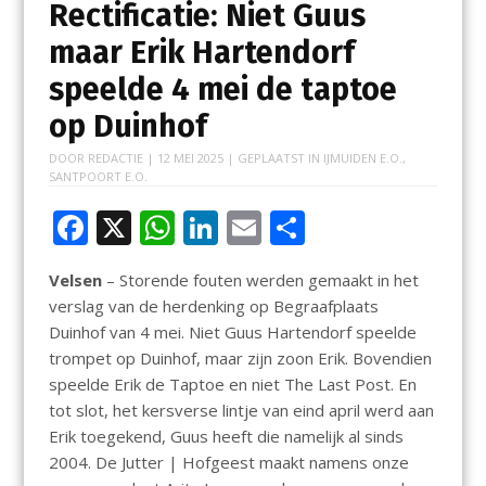
Rectificatie: Niet Guus
maar Erik Hartendorf
speelde 4 mei de taptoe
op Duinhof
DOOR
REDACTIE
|
12 MEI 2025
| GEPLAATST IN
IJMUIDEN E.O.
,
SANTPOORT E.O.
F
X
W
Li
E
D
ac
h
n
m
el
Velsen
– Storende fouten werden gemaakt in het
e
at
k
ai
e
verslag van de herdenking op Begraafplaats
b
s
e
l
n
Duinhof van 4 mei. Niet Guus Hartendorf speelde
o
A
dI
trompet op Duinhof, maar zijn zoon Erik. Bovendien
speelde Erik de Taptoe en niet The Last Post. En
o
p
n
tot slot, het kersverse lintje van eind april werd aan
k
p
Erik toegekend, Guus heeft die namelijk al sinds
2004. De Jutter | Hofgeest maakt namens onze