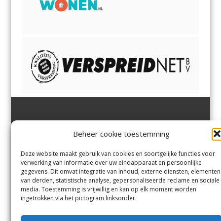
Jutter | Hofgeest
IJmuiden,
en
Velsen-Noord
Beheer cookie toestemming
Margadantstraat 34
Velserbroek
,
Velsen-Zuid,
1976 DN IJmuiden
Santpoort-Noord
,
Santpoort-
0255-533900
Zuid
,
Driehuis
en
Deze website maakt gebruik van cookies en soortgelijke functies voor
info@jutter.nl
of
info@hofgee
Spaarnwoude
.
verwerking van informatie over uw eindapparaat en persoonlijke
st.nl
gegevens. Dit omvat integratie van inhoud, externe diensten, elementen
van derden, statistische analyse, gepersonaliseerde reclame en sociale
media. Toestemming is vrijwillig en kan op elk moment worden
Contact
ingetrokken via het pictogram linksonder.
Andere uitgaven
Bezorgklacht
Ophaalpunten