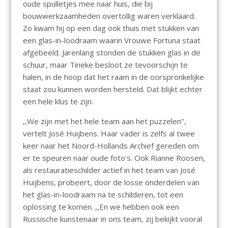
oude spulletjes mee naar huis, die bij
bouwwerkzaamheden overtollig waren verklaard.
Zo kwam hij op een dag ook thuis met stukken van
een glas-in-loodraam waarin Vrouwe Fortuna staat
afgebeeld. Jarenlang stonden de stukken glas in de
schuur, maar Tineke besloot ze tevoorschijn te
halen, in de hoop dat het raam in de oorspronkelijke
staat zou kunnen worden hersteld. Dat blijkt echter
een hele klus te zijn.
,,We zijn met het hele team aan het puzzelen’’,
vertelt José Huijbens. Haar vader is zelfs al twee
keer naar het Noord-Hollands Archief gereden om
er te speuren naar oude foto’s. Ook Rianne Roosen,
als restauratieschilder actief in het team van José
Huijbens, probeert, door de losse onderdelen van
het glas-in-loodraam na te schilderen, tot een
oplossing te komen. ,,En we hebben ook een
Russische kunstenaar in ons team, zij bekijkt vooral