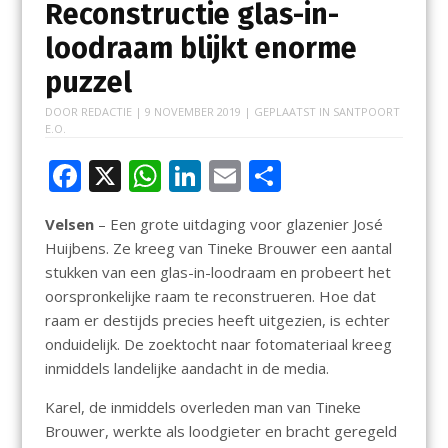
Reconstructie glas-in-
loodraam blijkt enorme
puzzel
DOOR
REDACTIE
|
9 NOVEMBER 2019
| GEPLAATST IN
SANTPOORT
E.O.
F
X
W
Li
E
D
ac
h
n
m
el
Velsen
– Een grote uitdaging voor glazenier José
e
at
k
ai
e
Huijbens. Ze kreeg van Tineke Brouwer een aantal
b
s
e
l
n
stukken van een glas-in-loodraam en probeert het
o
A
dI
oorspronkelijke raam te reconstrueren. Hoe dat
raam er destijds precies heeft uitgezien, is echter
o
p
n
onduidelijk. De zoektocht naar fotomateriaal kreeg
k
p
inmiddels landelijke aandacht in de media.
Karel, de inmiddels overleden man van Tineke
Brouwer, werkte als loodgieter en bracht geregeld