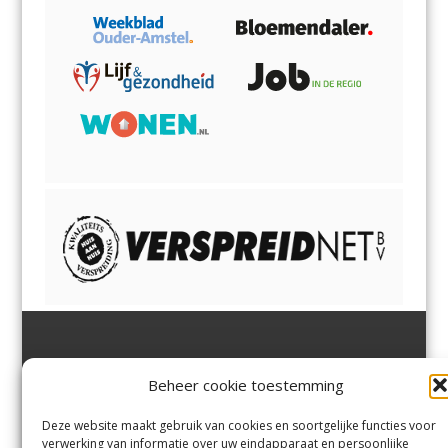
Jutter | Hofgeest
IJmuiden,
en
Velsen-Noord
Beheer cookie toestemming
Margadantstraat 34
Velserbroek
,
Velsen-Zuid,
1976 DN IJmuiden
Santpoort-Noord
,
Santpoort-
0255-533900
Zuid
,
Driehuis
en
Deze website maakt gebruik van cookies en soortgelijke functies voor
info@jutter.nl
of
info@hofgee
Spaarnwoude
.
verwerking van informatie over uw eindapparaat en persoonlijke