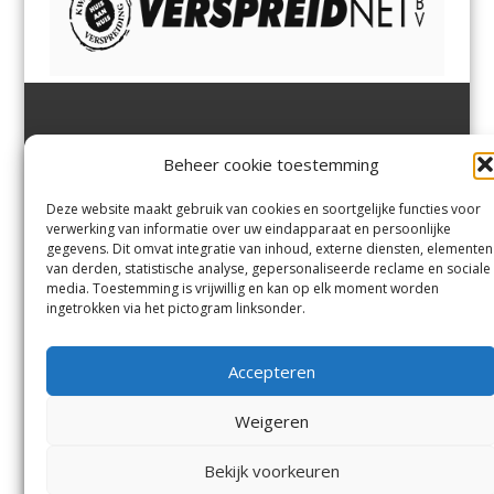
Jutter | Hofgeest
IJmuiden,
en
Velsen-Noord
Beheer cookie toestemming
Margadantstraat 34
Velserbroek
,
Velsen-Zuid,
1976 DN IJmuiden
Santpoort-Noord
,
Santpoort-
0255-533900
Zuid
,
Driehuis
en
Deze website maakt gebruik van cookies en soortgelijke functies voor
info@jutter.nl
of
info@hofgee
Spaarnwoude
.
verwerking van informatie over uw eindapparaat en persoonlijke
st.nl
gegevens. Dit omvat integratie van inhoud, externe diensten, elementen
van derden, statistische analyse, gepersonaliseerde reclame en sociale
media. Toestemming is vrijwillig en kan op elk moment worden
Contact
ingetrokken via het pictogram linksonder.
Andere uitgaven
Bezorgklacht
Ophaalpunten
Accepteren
Vacatures
Voorwaarden
Privacyverklaring
Weigeren
Bekijk voorkeuren
© Kennemerland Pers B.V.