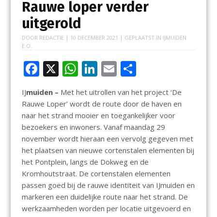
Rauwe loper verder
uitgerold
DOOR
REDACTIE
|
10 DECEMBER 2021
| GEPLAATST IN
IJMUIDEN
E.O.
F
X
W
Li
E
D
ac
h
n
m
el
IJ
muiden –
Met het uitrollen van het project ‘De
e
at
k
ai
e
Rauwe Loper’ wordt de route door de haven en
b
s
e
l
n
naar het strand mooier en toegankelijker voor
o
A
dI
bezoekers en inwoners. Vanaf maandag 29
november wordt hieraan een vervolg gegeven met
o
p
n
het plaatsen van nieuwe cortenstalen elementen bij
k
p
het Pontplein, langs de Dokweg en de
Kromhoutstraat. De cortenstalen elementen
passen goed bij de rauwe identiteit van IJmuiden en
markeren een duidelijke route naar het strand. De
werkzaamheden worden per locatie uitgevoerd en