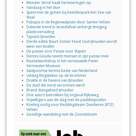
Meester Serné haalt herinneringen op
Vandaag in het duin
Speel met de golven bij beeldenpark Een Zee van
Staal
Pubquiz in de Regenwulptuin door Samen Velsen
Dalende trend in strandafval verbergt dreiging
plasticvervuiling
Typisch IJmuiden
Derde editie Buurt Zomer Feest Oud-IJmuiden wordt
weer een knaller
De passie voor Passie voor Slapen
Dennis Gouda neemt mensen in zijn passie mee
Knutselworkshop in het vernieuwde Pieter
Vermeulen Museum
Santpoortse kermis beste van Nederland
Uitslag Ringsteken op de brommer
Drukte in de havens van IJmuiden
De stad die eerst verzonnen werd
Brand duingebied IJmuiden
Drie auto’s betrokken bij ongeval Rijksweg
Vrijwilligers aan de slag met de paddenpoelen
Koeling nodig voor Reddingsteam Zeedieren (RTZ)
Velsen
Gezellige wandeling met de Zonnebloem