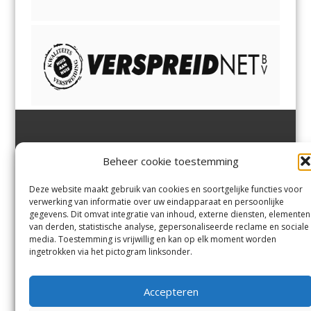
Jutter | Hofgeest
IJmuiden,
en
Velsen-Noord
Beheer cookie toestemming
Margadantstraat 34
Velserbroek
,
Velsen-Zuid,
1976 DN IJmuiden
Santpoort-Noord
,
Santpoort-
0255-533900
Zuid
,
Driehuis
en
Deze website maakt gebruik van cookies en soortgelijke functies voor
info@jutter.nl
of
info@hofgee
Spaarnwoude
.
verwerking van informatie over uw eindapparaat en persoonlijke
st.nl
gegevens. Dit omvat integratie van inhoud, externe diensten, elementen
van derden, statistische analyse, gepersonaliseerde reclame en sociale
media. Toestemming is vrijwillig en kan op elk moment worden
Contact
ingetrokken via het pictogram linksonder.
Andere uitgaven
Bezorgklacht
Ophaalpunten
Accepteren
Vacatures
Voorwaarden