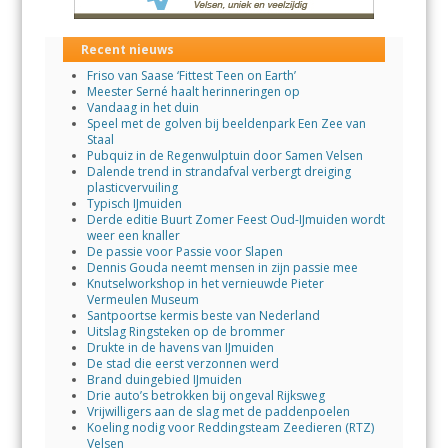
Recent nieuws
Friso van Saase ‘Fittest Teen on Earth’
Meester Serné haalt herinneringen op
Vandaag in het duin
Speel met de golven bij beeldenpark Een Zee van
Staal
Pubquiz in de Regenwulptuin door Samen Velsen
Dalende trend in strandafval verbergt dreiging
plasticvervuiling
Typisch IJmuiden
Derde editie Buurt Zomer Feest Oud-IJmuiden wordt
weer een knaller
De passie voor Passie voor Slapen
Dennis Gouda neemt mensen in zijn passie mee
Knutselworkshop in het vernieuwde Pieter
Vermeulen Museum
Santpoortse kermis beste van Nederland
Uitslag Ringsteken op de brommer
Drukte in de havens van IJmuiden
De stad die eerst verzonnen werd
Brand duingebied IJmuiden
Drie auto’s betrokken bij ongeval Rijksweg
Vrijwilligers aan de slag met de paddenpoelen
Koeling nodig voor Reddingsteam Zeedieren (RTZ)
Velsen