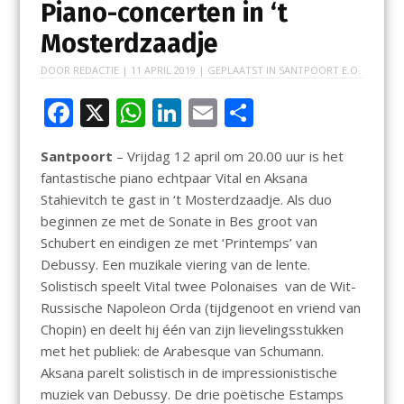
Piano-concerten in ‘t
Mosterdzaadje
DOOR
REDACTIE
|
11 APRIL 2019
| GEPLAATST IN
SANTPOORT E.O.
F
X
W
Li
E
D
ac
h
n
m
el
Santpoort
– Vrijdag 12 april om 20.00 uur is het
e
at
k
ai
e
fantastische piano echtpaar Vital en Aksana
b
s
e
l
n
Stahievitch te gast in ‘t Mosterdzaadje. Als duo
o
A
dI
beginnen ze met de Sonate in Bes groot van
Schubert en eindigen ze met ‘Printemps’ van
o
p
n
Debussy. Een muzikale viering van de lente.
k
p
Solistisch speelt Vital twee Polonaises van de Wit-
Russische Napoleon Orda (tijdgenoot en vriend van
Chopin) en deelt hij één van zijn lievelingsstukken
met het publiek: de Arabesque van Schumann.
Aksana parelt solistisch in de impressionistische
muziek van Debussy. De drie poëtische Estamps