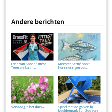
Andere berichten
Friso van Saase ‘Fittest
Meester Serné haalt
Teen on Earth’
herinneringen op
→
→
Vandaag in het duin
Speel met de golven bij
→
beeldenpark Een Zee van