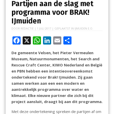
Partijen aan de slag met
programma voor BRAK!
IJmuiden
DOOR
REDACTIE
|
1 JULI 2017
| GEPLAATST IN
IJMUIDEN E.O.
F
X
W
Li
E
D
ac
h
n
m
el
De gemeente Velsen, het Pieter Vermeulen
e
at
k
ai
e
Museum, Natuurmonumenten, het Search and
b
s
e
l
n
Rescue Craft Center, KIMO Nederland en België
o
A
dI
en PBN hebben een intentieovereenkomst
ondertekend voor Brak! IJmuiden. Zij gaan
o
p
n
samen werken aan een een modern en
k
p
aantrekkelijk programma over water en
klimaat. Elke nieuwe partner die zich bij dit
project aansluit, draagt bij aan dit programma.
Met deze ondertekening spreken de partijen af om