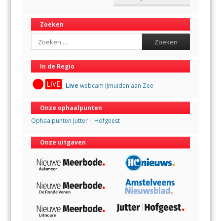
Zoeken
Search
In de Regio
Live
webcam IJmuiden aan Zee
Onze ophaalpunten
Ophaalpunten Jutter | Hofgeest
Onze uitgaven