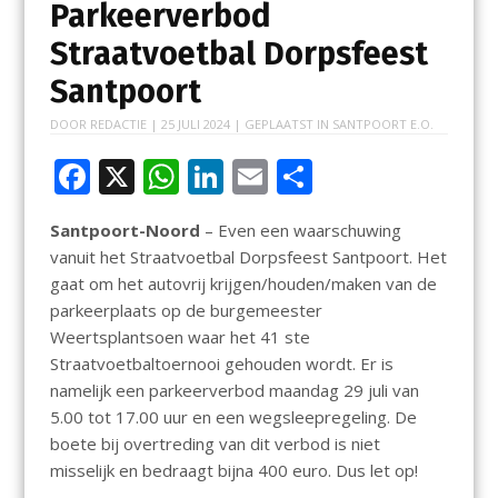
Parkeerverbod
Straatvoetbal Dorpsfeest
Santpoort
DOOR
REDACTIE
|
25 JULI 2024
| GEPLAATST IN
SANTPOORT E.O.
F
X
W
Li
E
D
ac
h
n
m
el
Santpoort-Noord
– Even een waarschuwing
e
at
k
ai
e
vanuit het Straatvoetbal Dorpsfeest Santpoort. Het
b
s
e
l
n
gaat om het autovrij krijgen/houden/maken van de
o
A
dI
parkeerplaats op de burgemeester
Weertsplantsoen waar het 41 ste
o
p
n
Straatvoetbaltoernooi gehouden wordt. Er is
k
p
namelijk een parkeerverbod maandag 29 juli van
5.00 tot 17.00 uur en een wegsleepregeling. De
boete bij overtreding van dit verbod is niet
misselijk en bedraagt bijna 400 euro. Dus let op!