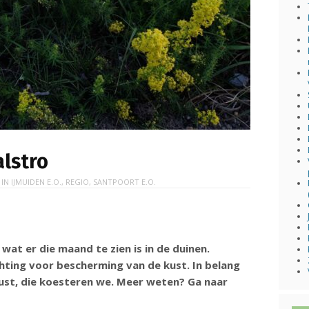
alstro
 IN
IJMUIDEN E.O.
,
REGIO
,
SANTPOORT E.O.
at er die maand te zien is in de duinen.
chting voor bescherming van de kust. In belang
ust, die koesteren we. Meer weten? Ga naar