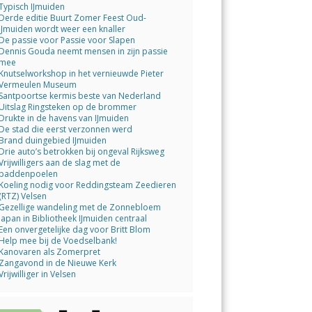
Typisch IJmuiden
Derde editie Buurt Zomer Feest Oud-
IJmuiden wordt weer een knaller
De passie voor Passie voor Slapen
Dennis Gouda neemt mensen in zijn passie
mee
Knutselworkshop in het vernieuwde Pieter
Vermeulen Museum
Santpoortse kermis beste van Nederland
Uitslag Ringsteken op de brommer
Drukte in de havens van IJmuiden
De stad die eerst verzonnen werd
Brand duingebied IJmuiden
Drie auto’s betrokken bij ongeval Rijksweg
Vrijwilligers aan de slag met de
paddenpoelen
Koeling nodig voor Reddingsteam Zeedieren
(RTZ) Velsen
Gezellige wandeling met de Zonnebloem
Japan in Bibliotheek IJmuiden centraal
Een onvergetelijke dag voor Britt Blom
Help mee bij de Voedselbank!
Kanovaren als Zomerpret
Zangavond in de Nieuwe Kerk
Vrijwilliger in Velsen