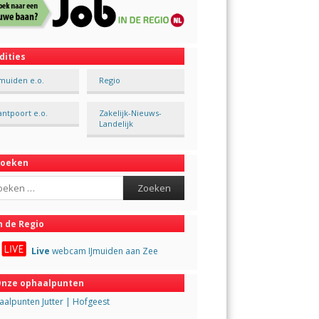
dities
Jmuiden e.o.
Regio
antpoort e.o.
Zakelijk-Nieuws-
Landelijk
Zoeken
ch
n de Regio
Live
webcam IJmuiden aan Zee
nze ophaalpunten
alpunten Jutter | Hofgeest