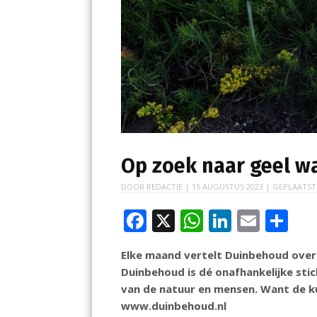
Op zoek naar geel w
DOOR
REDACTIE
|
15 AUGUSTUS 2023
| GEPLAATST
F
X
W
Li
E
D
ac
h
n
m
el
Elke maand vertelt Duinbehoud over w
e
at
k
ai
e
Duinbehoud is dé onafhankelijke sti
b
s
e
l
n
van de natuur en mensen. Want de k
o
A
dI
www.duinbehoud.nl