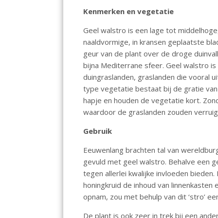
o
p
n
Kenmerken en vegetatie
k
p
Geel walstro is een lage tot middelhog
naaldvormige, in kransen geplaatste b
geur van de plant over de droge duinva
bijna Mediterrane sfeer. Geel walstro 
duingraslanden, graslanden die vooral uit
type vegetatie bestaat bij de gratie van
hapje en houden de vegetatie kort. Zon
waardoor de graslanden zouden verruig
Gebruik
Eeuwenlang brachten tal van wereldbur
gevuld met geel walstro. Behalve een g
tegen allerlei kwalijke invloeden biede
honingkruid de inhoud van linnenkasten e
opnam, zou met behulp van dit ‘stro’ e
De plant is ook zeer in trek bij een and