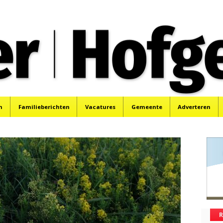
oek, Santpoort, Driehuis en Spaarnwoude.
n
Familieberichten
Vacatures
Gemeente
Adverteren
R