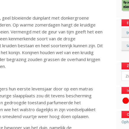
e, geel bloeiende duinplant met donkergroene
E
laderen. Op warme zomerdagen hangt de kruidige
lleien. Vermengd met de geur van tijm geeft het een
I
is een kenmerkende soort van de droge
 kruiden bestaan en heel soortenrijk kunnen zijn. Dit
S
 het konijn. Konijnen houden wel van een kruidig
der begrazing zouden grassen de overhand krijgen
en.
Sear
gers hun eerste levensjaar door op een matras
I
eurige slaapplaats zou dit tevens bescherming
n. In gedroogde toestand parfumeerde het
n wie het walstro dagelijks in zijn voedselpakket
O
en smeulend vuurtje weer hoog doen oplaaien.
Opha
ere bewoner van het duin, namelijk de