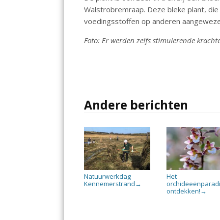
Walstrobremraap. Deze bleke plant, die z
voedingsstoffen op anderen aangewezen 
Foto: Er werden zelfs stimulerende kracht
Andere berichten
Natuurwerkdag
Het
Kennemerstrand
orchideeënparadi
→
ontdekken!
→