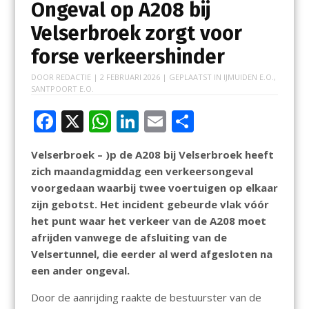
Ongeval op A208 bij
Velserbroek zorgt voor
forse verkeershinder
DOOR
REDACTIE
|
2 FEBRUARI 2026
| GEPLAATST IN
IJMUIDEN E.O.
,
SANTPOORT E.O.
F
X
W
Li
E
D
ac
h
n
m
el
Velserbroek – )p de A208 bij Velserbroek heeft
e
at
k
ai
e
zich maandagmiddag een verkeersongeval
b
s
e
l
n
voorgedaan waarbij twee voertuigen op elkaar
o
A
dI
zijn gebotst. Het incident gebeurde vlak vóór
het punt waar het verkeer van de A208 moet
o
p
n
afrijden vanwege de afsluiting van de
k
p
Velsertunnel, die eerder al werd afgesloten na
een ander ongeval.
Door de aanrijding raakte de bestuurster van de