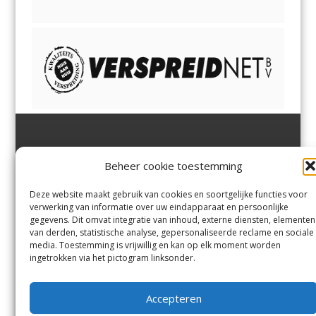
Jutter | Hofgeest
IJmuiden,
en
Velsen-Noord
Beheer cookie toestemming
Margadantstraat 34
Velserbroek
,
Velsen-Zuid,
1976 DN IJmuiden
Santpoort-Noord
,
Santpoort-
0255-533900
Zuid
,
Driehuis
en
Deze website maakt gebruik van cookies en soortgelijke functies voor
info@jutter.nl
of
info@hofgee
Spaarnwoude
.
verwerking van informatie over uw eindapparaat en persoonlijke
st.nl
gegevens. Dit omvat integratie van inhoud, externe diensten, elementen
van derden, statistische analyse, gepersonaliseerde reclame en sociale
media. Toestemming is vrijwillig en kan op elk moment worden
Contact
ingetrokken via het pictogram linksonder.
Andere uitgaven
Bezorgklacht
Ophaalpunten
Accepteren
Vacatures
Voorwaarden