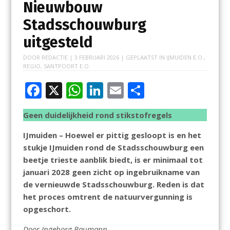
Nieuwbouw
Stadsschouwburg
uitgesteld
DOOR
REDACTIE
|
3 FEBRUARI 2026
| GEPLAATST IN
IJMUIDEN E.O.
,
REGIO
,
SANTPOORT E.O.
F
X
W
Li
E
D
ac
h
n
m
el
Geen duidelijkheid rond stikstofregels
e
at
k
ai
e
b
s
e
l
n
IJmuiden – Hoewel er pittig gesloopt is en het
stukje IJmuiden rond de Stadsschouwburg een
o
A
dI
beetje trieste aanblik biedt, is er minimaal tot
o
p
n
januari 2028 geen zicht op ingebruikname van
k
p
de vernieuwde Stadsschouwburg. Reden is dat
het proces omtrent de natuurvergunning is
opgeschort.
Door Ingeborg Baumann