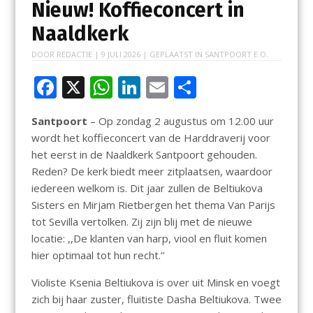
Nieuw! Koffieconcert in
Naaldkerk
DOOR
REDACTIE
|
9 JULI 2026
| GEPLAATST IN
SANTPOORT E.O.
F
X
W
Li
E
D
ac
h
n
m
el
Santpoort
– Op zondag 2 augustus om 12.00 uur
e
at
k
ai
e
wordt het koffieconcert van de Harddraverij voor
b
s
e
l
n
het eerst in de Naaldkerk Santpoort gehouden.
o
A
dI
Reden? De kerk biedt meer zitplaatsen, waardoor
iedereen welkom is. Dit jaar zullen de Beltiukova
o
p
n
Sisters en Mirjam Rietbergen het thema Van Parijs
k
p
tot Sevilla vertolken. Zij zijn blij met de nieuwe
locatie: ,,De klanten van harp, viool en fluit komen
hier optimaal tot hun recht.’’
Violiste Ksenia Beltiukova is over uit Minsk en voegt
zich bij haar zuster, fluitiste Dasha Beltiukova. Twee