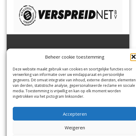
Jutter | Hofgeest
IJmuiden,
en
Velsen-Noord
Beheer cookie toestemming
Margadantstraat 34
Velserbroek
,
Velsen-Zuid,
1976 DN IJmuiden
Santpoort-Noord
,
Santpoort-
0255-533900
Zuid
,
Driehuis
en
Deze website maakt gebruik van cookies en soortgelijke functies voor
info@jutter.nl
of
info@hofgee
Spaarnwoude
.
verwerking van informatie over uw eindapparaat en persoonlijke
st.nl
gegevens. Dit omvat integratie van inhoud, externe diensten, elementen
van derden, statistische analyse, gepersonaliseerde reclame en sociale
media. Toestemming is vrijwillig en kan op elk moment worden
Contact
ingetrokken via het pictogram linksonder.
Andere uitgaven
Bezorgklacht
Ophaalpunten
Accepteren
Vacatures
Voorwaarden
Privacyverklaring
Weigeren