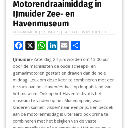
Motorendraaimiddag in
IJmuider Zee- en
Havenmuseum
DOOR
REDACTIE
|
22 JUNI 2023
| GEPLAATST IN
IJMUIDEN E.O.
F
X
W
Li
E
D
ac
h
n
m
el
IJmuiden-
Zaterdag 24 juni worden om 13.00 uur
e
at
k
ai
e
door de machinisten de oude scheeps- en
b
s
e
l
n
gemaalmotoren gestart en draaien dan de hele
o
A
dI
middag. Leuk om deze keer te combineren met een
bezoek aan het Havenfestival, op loopafstand van
o
p
n
het museum. Ook op het Havenfestival is het
k
p
museum te vinden op het Museumplein, waar
kinderen kunnen ‘vissen’ naar een prijs. Een bezoek
aan de motorenmiddag is uiteraard ook prima te
combineren met het bekijken van de vaste
museumcollectie of de exposities. Het museum is