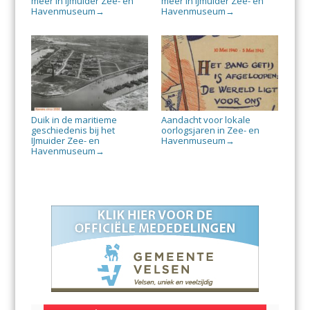
meer in IJmuider Zee- en
meer in IJmuider Zee- en
Havenmuseum
Havenmuseum
→
→
Duik in de maritieme
Aandacht voor lokale
geschiedenis bij het
oorlogsjaren in Zee- en
IJmuider Zee- en
Havenmuseum
→
Havenmuseum
→