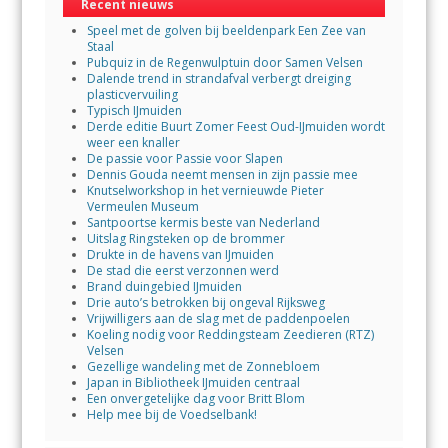
Recent nieuws
Speel met de golven bij beeldenpark Een Zee van
Staal
Pubquiz in de Regenwulptuin door Samen Velsen
Dalende trend in strandafval verbergt dreiging
plasticvervuiling
Typisch IJmuiden
Derde editie Buurt Zomer Feest Oud-IJmuiden wordt
weer een knaller
De passie voor Passie voor Slapen
Dennis Gouda neemt mensen in zijn passie mee
Knutselworkshop in het vernieuwde Pieter
Vermeulen Museum
Santpoortse kermis beste van Nederland
Uitslag Ringsteken op de brommer
Drukte in de havens van IJmuiden
De stad die eerst verzonnen werd
Brand duingebied IJmuiden
Drie auto’s betrokken bij ongeval Rijksweg
Vrijwilligers aan de slag met de paddenpoelen
Koeling nodig voor Reddingsteam Zeedieren (RTZ)
Velsen
Gezellige wandeling met de Zonnebloem
Japan in Bibliotheek IJmuiden centraal
Een onvergetelijke dag voor Britt Blom
Help mee bij de Voedselbank!