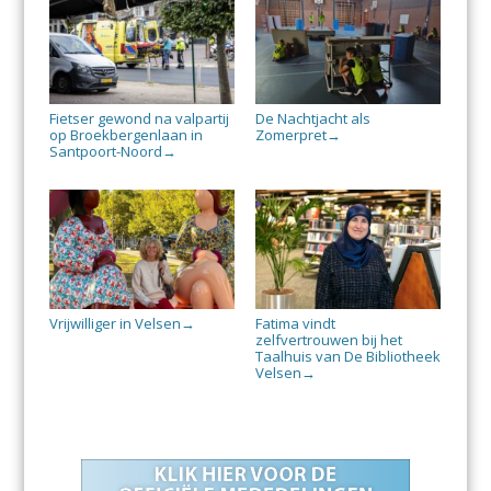
Fietser gewond na valpartij
De Nachtjacht als
op Broekbergenlaan in
Zomerpret
→
Santpoort-Noord
→
Vrijwilliger in Velsen
Fatima vindt
→
zelfvertrouwen bij het
Taalhuis van De Bibliotheek
Velsen
→