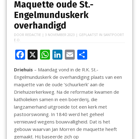
Maquette oude St.-
Engelmunduskerk
overhandigd
DOOR
REDACTIE
|
3 NOVEMBER 2023
| GEPLAATST IN
SANTPOORT
E.O.
F
X
W
Li
E
D
ac
h
n
m
el
Driehuis
– Maandag vond in de R.K. St.-
e
at
k
ai
e
Engelmunduskerk de overhandiging plaats van een
b
s
e
l
n
maquette van de oude ‘schuurkerk’ aan de
o
A
dI
Driehuizerkerkweg. Na de reformatie kwamen de
katholieken samen in een boerderij, die
o
p
n
langzamerhand uitgroeide tot een kerk met
k
p
pastoorswoning. In 1840 werd het geheel
vernieuwd wegens bouwvalligheid. Dat is het
gebouw waarvan Jan Morren de maquette heeft
gemaakt. Hij baseerde zich op