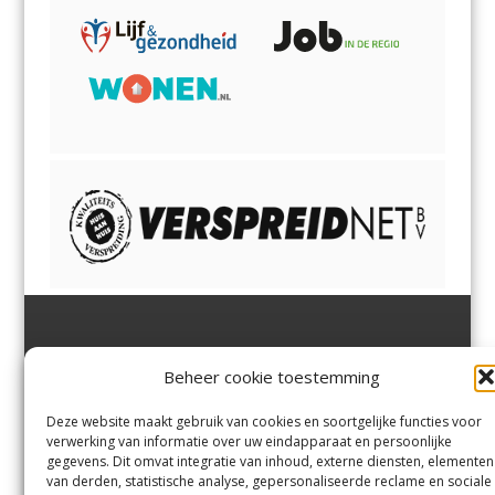
Jutter | Hofgeest
IJmuiden,
en
Velsen-Noord
Beheer cookie toestemming
Margadantstraat 34
Velserbroek
,
Velsen-Zuid,
1976 DN IJmuiden
Santpoort-Noord
,
Santpoort-
0255-533900
Zuid
,
Driehuis
en
Deze website maakt gebruik van cookies en soortgelijke functies voor
info@jutter.nl
of
info@hofgee
Spaarnwoude
.
verwerking van informatie over uw eindapparaat en persoonlijke
st.nl
gegevens. Dit omvat integratie van inhoud, externe diensten, elementen
van derden, statistische analyse, gepersonaliseerde reclame en sociale