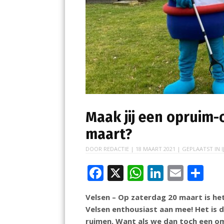
Maak jij een opruim
maart?
DOOR
REDACTIE
|
18 MAART 2021
| GEPLAATST IN
F
X
W
Li
E
D
ac
h
n
m
el
Velsen – Op zaterdag 20 maart is he
e
at
k
ai
e
Velsen enthousiast aan mee! Het is 
b
s
e
l
n
ruimen. Want als we dan toch een 