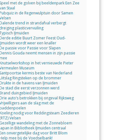
Speel met de golven bij beeldenpark Een Zee
van Staal
Pubquiz in de Regenwulptuin door Samen
Velsen
Dalende trend in strandafval verbergt
dreiging plasticvervuiling
Typisch IJmuiden
Derde editie Buurt Zomer Feest Oud-
IJmuiden wordt weer een knaller
De passie voor Passie voor Slapen
Dennis Gouda neemt mensen in zijn passie
mee
Knutselworkshop in het vernieuwde Pieter
Vermeulen Museum
Santpoortse kermis beste van Nederland
Uitslag Ringsteken op de brommer
Drukte in de havens van IJmuiden
De stad die eerst verzonnen werd
Brand duingebied IJmuiden
Drie auto’s betrokken bij ongeval Rijksweg
Vrijwilligers aan de slag met de
paddenpoelen
Koeling nodig voor Reddingsteam Zeedieren
(RTZ) Velsen
Gezellige wandeling met de Zonnebloem
Japan in Bibliotheek IJmuiden centraal
Een onvergetelijke dag voor Britt Blom
Help mee bij de Voedselbank!