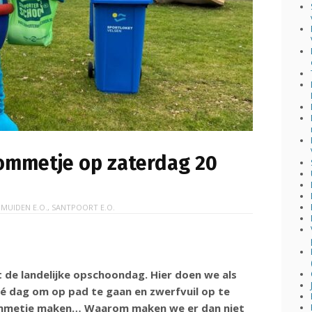
-ommetje op zaterdag 20
IJMUIDEN E.O.
,
SANTPOORT E.O.
t de landelijke opschoondag. Hier doen we als
dé dag om op pad te gaan en zwerfvuil op te
ommetje maken… Waarom maken we er dan niet