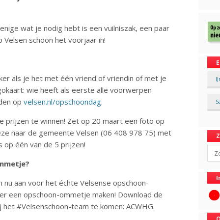
nige wat je nodig hebt is een vuilniszak, een paar
Velsen schoon het voorjaar in!
E
ker als je het met één vriend of vriendin of met je
I
gokaart: wie heeft als eerste alle voorwerpen
aden op
velsen.nl/opschoondag
.
S
ke prijzen te winnen! Zet op 20 maart een foto op
deze naar de gemeente Velsen (06 408 978 75) met
op één van de 5 prijzen!
Sear
ommetje?
I
n nu aan voor het échte Velsense opschoon-
aker een opschoon-ommetje maken! Download de
ij het #Velsenschoon-team te komen: ACWHG.
O