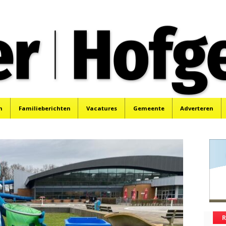
oek, Santpoort, Driehuis en Spaarnwoude.
n
Familieberichten
Vacatures
Gemeente
Adverteren
R