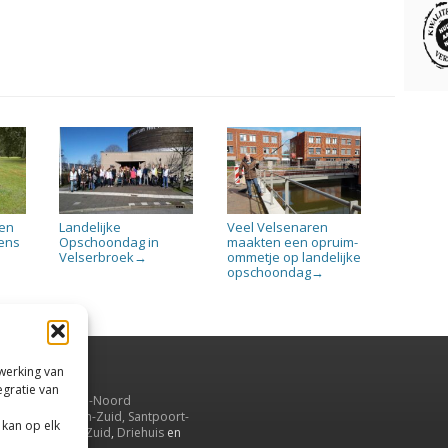
men
Landelijke
Veel Velsenaren
dens
Opschoondag in
maakten een opruim-
Velserbroek
ommetje op landelijke
→
opschoondag
→
rwerking van
egratie van
uiden,
en
Velsen-Noord
serbroek
,
Velsen-Zuid,
Santpoort-
 kan op elk
ord
,
Santpoort-Zuid
,
Driehuis
en