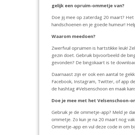
o
A
dI
gelijk een opruim-ommetje van?
o
p
n
Doe jij mee op zaterdag 20 maart? Het e
k
p
handschoenen en je goede humeur! Help 
Waarom meedoen?
Zwerfvuil opruimen is hartstikke leuk! Ze
gezin doet. Gebruik bijvoorbeeld de bin
gevonden? De bingokaart is te downlo
Daarnaast zijn er ook een aantal te gek
Facebook, Instagram, Twitter, of app 
de hashtag #Velsenschoon en maak kans 
Doe je mee met het Velsenschoon-
Gebruik je de ommetje-app? Meld je da
ommetje. Zo kun je na 20 maart nog v
Ommetje-app en vul deze code in om b