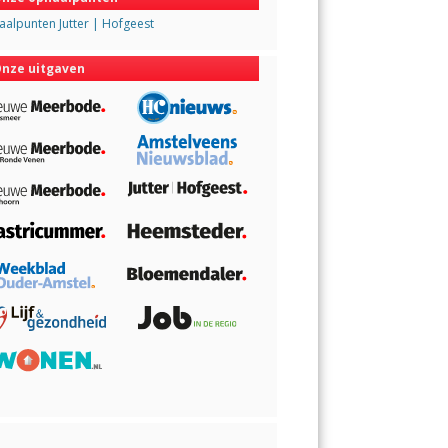
alpunten Jutter | Hofgeest
nze uitgaven