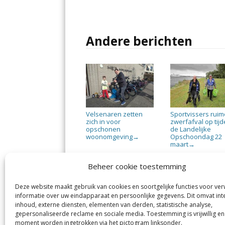
Andere berichten
Velsenaren zetten
Sportvissers rui
zich in voor
zwerfafval op tij
opschonen
de Landelijke
woonomgeving
Opschoondag 22
→
maart
→
Beheer cookie toestemming
Deze website maakt gebruik van cookies en soortgelijke functies voor ve
informatie over uw eindapparaat en persoonlijke gegevens. Dit omvat int
Jutter | Hofgeest
IJm
inhoud, externe diensten, elementen van derden, statistische analyse,
Margadantstraat 34
Vel
gepersonaliseerde reclame en sociale media. Toestemming is vrijwillig en
1976 DN IJmuiden
No
moment worden ingetrokken via het pictogram linksonder.