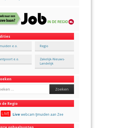
dities
Jmuiden e.o.
Regio
antpoort e.o.
Zakelijk-Nieuws-
Landelijk
Zoeken
ch
n de Regio
Live
webcam IJmuiden aan Zee
nze ophaalpunten