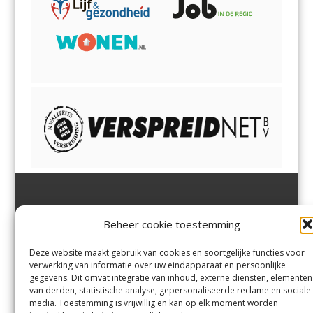
Jutter | Hofgeest
IJmuiden,
en
Velsen-Noord
Beheer cookie toestemming
Margadantstraat 34
Velserbroek
,
Velsen-Zuid,
1976 DN IJmuiden
Santpoort-Noord
,
Santpoort-
0255-533900
Zuid
,
Driehuis
en
Deze website maakt gebruik van cookies en soortgelijke functies voor
info@jutter.nl
of
info@hofgee
Spaarnwoude
.
verwerking van informatie over uw eindapparaat en persoonlijke
st.nl
gegevens. Dit omvat integratie van inhoud, externe diensten, elementen
van derden, statistische analyse, gepersonaliseerde reclame en sociale
media. Toestemming is vrijwillig en kan op elk moment worden
Contact