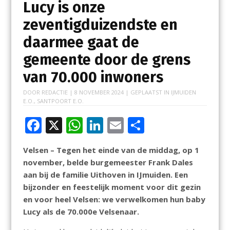
Lucy is onze
zeventigduizendste en
daarmee gaat de
gemeente door de grens
van 70.000 inwoners
DOOR
REDACTIE
|
8 NOVEMBER 2024
| GEPLAATST IN
IJMUIDEN
E.O.
,
SANTPOORT E.O.
F
X
W
Li
E
D
ac
h
n
m
el
Velsen – Tegen het einde van de middag, op 1
e
at
k
ai
e
november, belde burgemeester Frank Dales
b
s
e
l
n
aan bij de familie Uithoven in IJmuiden. Een
o
A
dI
bijzonder en feestelijk moment voor dit gezin
en voor heel Velsen: we verwelkomen hun baby
o
p
n
Lucy als de 70.000e Velsenaar.
k
p