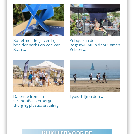
Speel met de golven bij
Pubquiz in de
beeldenpark Een Zee van
Regenwulptuin door Samen
Staal
Velsen
→
→
Dalende trend in
Typisch IJmuiden
→
strandafval verbergt
dreiging plasticvervuiling
→