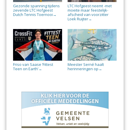
Gezonde spanning tijdens
LTC Hofgeest neemt -met
zevende LTC Hofgeest
moeite maar feestelijk-
Dutch Tennis Toernooi
afscheid van voorzitter
→
Loek Ruijter
→
Friso van Saase ‘Fittest
Meester Serné haalt
Teen on Earth’
herinneringen op
→
→