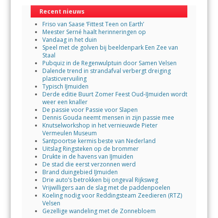
Recent nieuws
Friso van Saase ‘Fittest Teen on Earth’
Meester Serné haalt herinneringen op
Vandaag in het duin
Speel met de golven bij beeldenpark Een Zee van
Staal
Pubquiz in de Regenwulptuin door Samen Velsen
Dalende trend in strandafval verbergt dreiging
plasticvervuiling
Typisch IJmuiden
Derde editie Buurt Zomer Feest Oud-IJmuiden wordt
weer een knaller
De passie voor Passie voor Slapen
Dennis Gouda neemt mensen in zijn passie mee
Knutselworkshop in het vernieuwde Pieter
Vermeulen Museum
Santpoortse kermis beste van Nederland
Uitslag Ringsteken op de brommer
Drukte in de havens van IJmuiden
De stad die eerst verzonnen werd
Brand duingebied IJmuiden
Drie auto’s betrokken bij ongeval Rijksweg
Vrijwilligers aan de slag met de paddenpoelen
Koeling nodig voor Reddingsteam Zeedieren (RTZ)
Velsen
Gezellige wandeling met de Zonnebloem