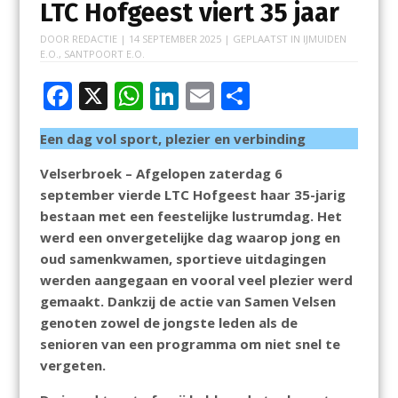
LTC Hofgeest viert 35 jaar
DOOR
REDACTIE
|
14 SEPTEMBER 2025
| GEPLAATST IN
IJMUIDEN
E.O.
,
SANTPOORT E.O.
F
X
W
Li
E
D
ac
h
n
m
el
Een dag vol sport, plezier en verbinding
e
at
k
ai
e
b
s
e
l
n
Velserbroek – Afgelopen zaterdag 6
september vierde LTC Hofgeest haar 35-jarig
o
A
dI
bestaan met een feestelijke lustrumdag. Het
o
p
n
werd een onvergetelijke dag waarop jong en
k
p
oud samenkwamen, sportieve uitdagingen
werden aangegaan en vooral veel plezier werd
gemaakt. Dankzij de actie van Samen Velsen
genoten zowel de jongste leden als de
senioren van een programma om niet snel te
vergeten.