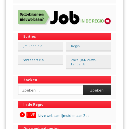
Edities
IJmuiden e.o.
Regio
Santpoort e.o.
Zakelijk-Nieuws-
Landelijk
Zoeken
Search
In de Regio
Live
webcam IJmuiden aan Zee
Onze ophaalpunten