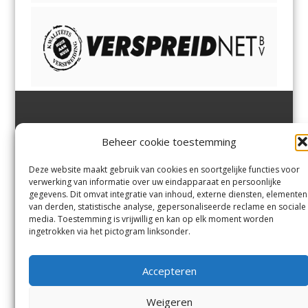
Jutter | Hofgeest
IJmuiden,
en
Velsen-Noord
Beheer cookie toestemming
Margadantstraat 34
Velserbroek
,
Velsen-Zuid,
1976 DN IJmuiden
Santpoort-Noord
,
Santpoort-
0255-533900
Zuid
,
Driehuis
en
Deze website maakt gebruik van cookies en soortgelijke functies voor
info@jutter.nl
of
info@hofgee
Spaarnwoude
.
verwerking van informatie over uw eindapparaat en persoonlijke
st.nl
gegevens. Dit omvat integratie van inhoud, externe diensten, elementen
van derden, statistische analyse, gepersonaliseerde reclame en sociale
media. Toestemming is vrijwillig en kan op elk moment worden
Contact
ingetrokken via het pictogram linksonder.
Andere uitgaven
Bezorgklacht
Ophaalpunten
Accepteren
Vacatures
Voorwaarden
Privacyverklaring
Weigeren