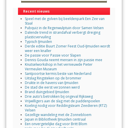
Recent nieuws
Speel met de golven bij beeldenpark Een Zee van
Staal
Pubquiz in de Regenwulptuin door Samen Velsen
Dalende trend in strandafval verbergt dreiging
plasticvervuiling
Typisch IJmuiden
Derde editie Buurt Zomer Feest Oud-IJmuiden wordt
weer een knaller
De passie voor Passie voor Slapen
Dennis Gouda neemt mensen in zijn passie mee
Knutselworkshop in het vernieuwde Pieter
Vermeulen Museum
Santpoortse kermis beste van Nederland
Uitslag Ringsteken op de brommer
Drukte in de havens van IJmuiden
De stad die eerst verzonnen werd
Brand duingebied IJmuiden
Drie auto’s betrokken bij ongeval Rijksweg
Vrijwilligers aan de slag met de paddenpoelen
Koeling nodig voor Reddingsteam Zeedieren (RTZ)
Velsen
Gezellige wandeling met de Zonnebloem
Japan in Bibliotheek IJmuiden centraal
Een onvergetelijke dag voor Britt Blom