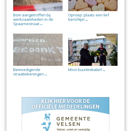
Bom aangetroffen bij
Oproep: plaats een lief
werkzaamheden in de
berichtje!
→
Spaarnestraat
→
Bemoedigende
Mooi buurtinitiatief
→
straattekeningen
→