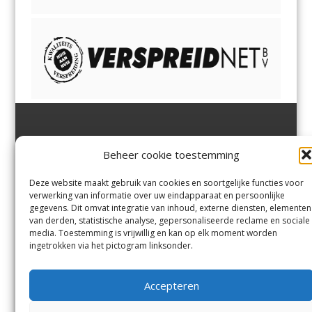
Jutter | Hofgeest
IJmuiden,
en
Velsen-Noord
Beheer cookie toestemming
Margadantstraat 34
Velserbroek
,
Velsen-Zuid,
1976 DN IJmuiden
Santpoort-Noord
,
Santpoort-
0255-533900
Zuid
,
Driehuis
en
Deze website maakt gebruik van cookies en soortgelijke functies voor
info@jutter.nl
of
info@hofgee
Spaarnwoude
.
verwerking van informatie over uw eindapparaat en persoonlijke
st.nl
gegevens. Dit omvat integratie van inhoud, externe diensten, elementen
van derden, statistische analyse, gepersonaliseerde reclame en sociale
media. Toestemming is vrijwillig en kan op elk moment worden
Contact
ingetrokken via het pictogram linksonder.
Andere uitgaven
Bezorgklacht
Ophaalpunten
Accepteren
Vacatures
Voorwaarden
Privacyverklaring