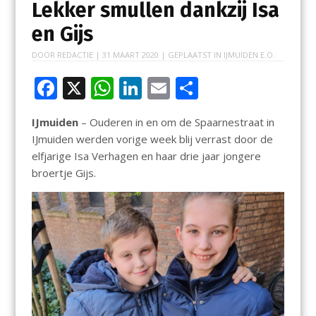
Lekker smullen dankzij Isa
en Gijs
DOOR
REDACTIE
|
31 MAART 2020
| GEPLAATST IN
IJMUIDEN E.O.
F
X
W
Li
E
D
ac
h
n
m
el
IJmuiden
– Ouderen in en om de Spaarnestraat in
e
at
k
ai
e
IJmuiden werden vorige week blij verrast door de
b
s
e
l
n
elfjarige Isa Verhagen en haar drie jaar jongere
o
A
dI
broertje Gijs.
o
p
n
k
p