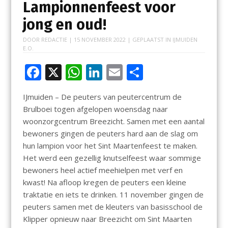
Lampionnenfeest voor
jong en oud!
DOOR
REDACTIE
|
15 NOVEMBER 2022
| GEPLAATST IN
IJMUIDEN
E.O.
F
X
W
Li
E
D
ac
h
n
m
el
IJmuiden – De peuters van peutercentrum de
e
at
k
ai
e
Brulboei togen afgelopen woensdag naar
b
s
e
l
n
woonzorgcentrum Breezicht. Samen met een aantal
o
A
dI
bewoners gingen de peuters hard aan de slag om
hun lampion voor het Sint Maartenfeest te maken.
o
p
n
Het werd een gezellig knutselfeest waar sommige
k
p
bewoners heel actief meehielpen met verf en
kwast! Na afloop kregen de peuters een kleine
traktatie en iets te drinken. 11 november gingen de
peuters samen met de kleuters van basisschool de
Klipper opnieuw naar Breezicht om Sint Maarten