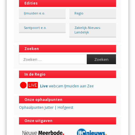
Edities
IJmuiden e.o.
Regio
Santpoort e.o.
Zakelijk-Nieuws-
Landelijk
Zoeken
Search
In de Regio
Live
webcam IJmuiden aan Zee
Onze ophaalpunten
Ophaalpunten Jutter | Hofgeest
Onze uitgaven