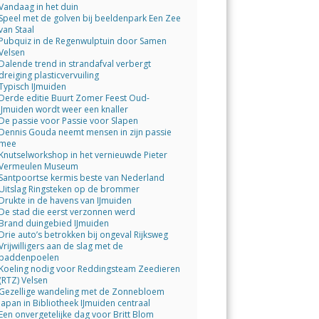
Vandaag in het duin
Speel met de golven bij beeldenpark Een Zee
van Staal
Pubquiz in de Regenwulptuin door Samen
Velsen
Dalende trend in strandafval verbergt
dreiging plasticvervuiling
Typisch IJmuiden
Derde editie Buurt Zomer Feest Oud-
IJmuiden wordt weer een knaller
De passie voor Passie voor Slapen
Dennis Gouda neemt mensen in zijn passie
mee
Knutselworkshop in het vernieuwde Pieter
Vermeulen Museum
Santpoortse kermis beste van Nederland
Uitslag Ringsteken op de brommer
Drukte in de havens van IJmuiden
De stad die eerst verzonnen werd
Brand duingebied IJmuiden
Drie auto’s betrokken bij ongeval Rijksweg
Vrijwilligers aan de slag met de
paddenpoelen
Koeling nodig voor Reddingsteam Zeedieren
(RTZ) Velsen
Gezellige wandeling met de Zonnebloem
Japan in Bibliotheek IJmuiden centraal
Een onvergetelijke dag voor Britt Blom