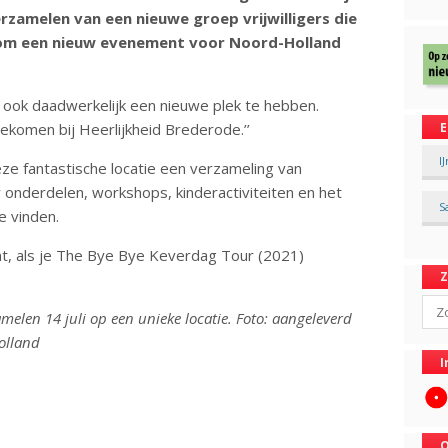
zamelen van een nieuwe groep vrijwilligers die
om een nieuw evenement voor Noord-Holland
om ook daadwerkelijk een nieuwe plek te hebben.
gekomen bij Heerlijkheid Brederode.’’
E
I
deze fantastische locatie een verzameling van
 onderdelen, workshops, kinderactiviteiten en het
S
e vinden.
t, als je The Bye Bye Keverdag Tour (2021)
Sear
melen 14 juli op een unieke locatie. Foto: aangeleverd
olland
I
O