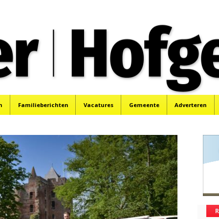
oek, Santpoort, Driehuis en Spaarnwoude.
n
Familieberichten
Vacatures
Gemeente
Adverteren
R