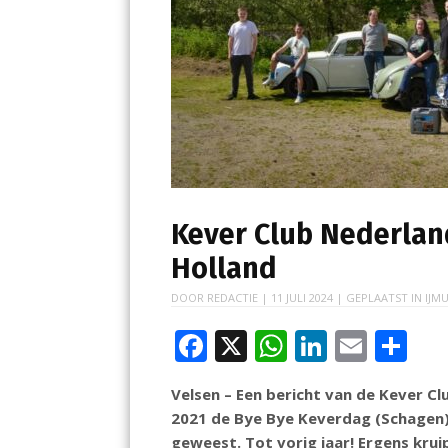
Kever Club Nederlan
Holland
DOOR
REDACTIE
|
11 JULI 2024
| GEPLAATST IN
IJMU
F
X
W
Li
E
D
ac
h
n
m
el
Velsen – Een bericht van de Kever Clu
e
at
k
ai
e
2021 de Bye Bye Keverdag (Schagen) 
b
s
e
l
n
geweest. Tot vorig jaar! Ergens krui