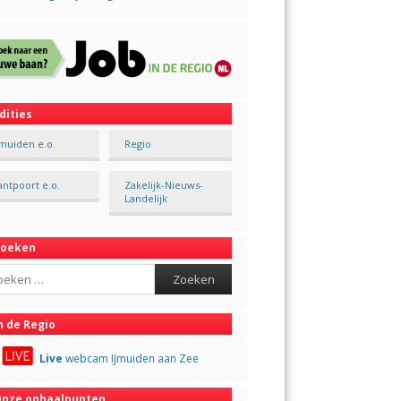
dities
Jmuiden e.o.
Regio
antpoort e.o.
Zakelijk-Nieuws-
Landelijk
Zoeken
ch
n de Regio
Live
webcam IJmuiden aan Zee
nze ophaalpunten