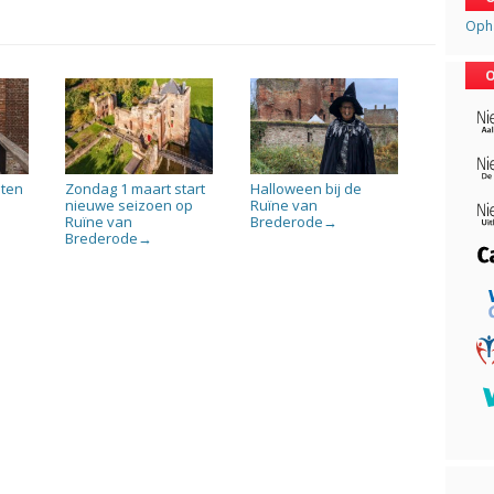
Opha
O
iten
Zondag 1 maart start
Halloween bij de
nieuwe seizoen op
Ruïne van
Ruïne van
Brederode
→
Brederode
→