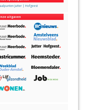
alpunten Jutter | Hofgeest
nze uitgaven