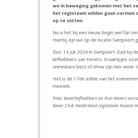
o
A
dI
we in beweging gekomen met het ver
het regioteam wilden gaan vormen 
o
p
n
op te zetten.
k
p
Nu is het bij een nieuw begin wel fijn 
Hierbij zijn we op de locatie Santpoort 
Dus: 14 juli 2024 in Santpoort-Zuid bij 
liefhebbers van Kevers. Kraampjes voor
onmisbare best of show zijn hier weer t
Het is de 17de editie van het evenemen
meetelt.
Foto: Keverliefhebbers en hun kevers verza
Kever Club Nederland regioteam Noord-H