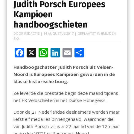
Judith Porsch Europees
Kampioen
handboogschieten
DOOR
REDACTIE
|
14 AUGUSTUS 2017
| GEPLAATST IN
IJMUIDEN
E.O.
F
X
W
Li
E
D
ac
h
n
m
el
Handboogschutter Judith Porsch uit Velsen-
e
at
k
ai
e
Noord is Europees Kampioen geworden in de
b
s
e
l
n
klasse historische boog.
o
A
dI
Ze leverde die prestatie begin deze maand tijdens
o
p
n
het EK Veldschieten in het Duitse Hohegeiss.
k
p
Door de 21 Nederlandse deelnemers werden maar
liefst elf medailles binnengehaald, waaronder die
van Judith Porsch. Zij is al 22 jaar lid van de 125 jaar
oude club VZOS uit Santpoort-Noord.