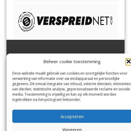
Jutter | Hofgeest
IJmuiden,
en
Velsen-Noord
Beheer cookie toestemming
Margadantstraat 34
Velserbroek
,
Velsen-Zuid,
1976 DN IJmuiden
Santpoort-Noord
,
Santpoort-
0255-533900
Zuid
,
Driehuis
en
Deze website maakt gebruik van cookies en soortgelijke functies voor
info@jutter.nl
of
info@hofgee
Spaarnwoude
.
verwerking van informatie over uw eindapparaat en persoonlijke
st.nl
gegevens. Dit omvat integratie van inhoud, externe diensten, elementen
van derden, statistische analyse, gepersonaliseerde reclame en sociale
media. Toestemming is vrijwillig en kan op elk moment worden
Contact
ingetrokken via het pictogram linksonder.
Andere uitgaven
Bezorgklacht
Ophaalpunten
Accepteren
Vacatures
Voorwaarden
Privacyverklaring
Weigeren