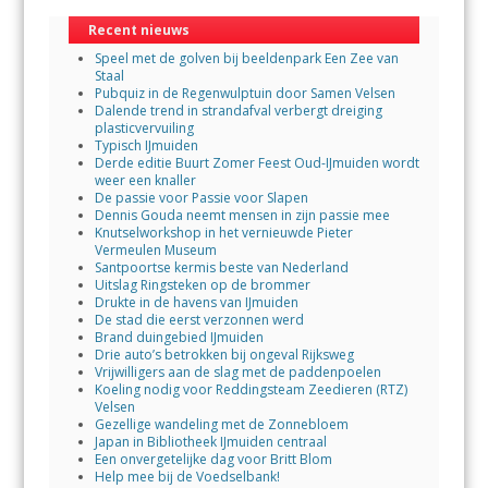
Recent nieuws
Speel met de golven bij beeldenpark Een Zee van
Staal
Pubquiz in de Regenwulptuin door Samen Velsen
Dalende trend in strandafval verbergt dreiging
plasticvervuiling
Typisch IJmuiden
Derde editie Buurt Zomer Feest Oud-IJmuiden wordt
weer een knaller
De passie voor Passie voor Slapen
Dennis Gouda neemt mensen in zijn passie mee
Knutselworkshop in het vernieuwde Pieter
Vermeulen Museum
Santpoortse kermis beste van Nederland
Uitslag Ringsteken op de brommer
Drukte in de havens van IJmuiden
De stad die eerst verzonnen werd
Brand duingebied IJmuiden
Drie auto’s betrokken bij ongeval Rijksweg
Vrijwilligers aan de slag met de paddenpoelen
Koeling nodig voor Reddingsteam Zeedieren (RTZ)
Velsen
Gezellige wandeling met de Zonnebloem
Japan in Bibliotheek IJmuiden centraal
Een onvergetelijke dag voor Britt Blom
Help mee bij de Voedselbank!