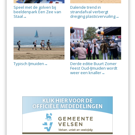
Speel met de golven bij
Dalende trend in
beeldenpark Een Zee van
strandafval verbergt
Staal
dreiging plasticvervuiling
→
→
Typisch IJmuiden
Derde editie Buurt Zomer
→
Feest Oud-IJmuiden wordt
weer een knaller
→