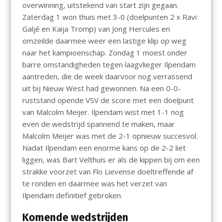
overwinning, uitstekend van start zijn gegaan.
Zaterdag 1 won thuis met 3-0 (doelpunten 2 x Ravi
Galjé en Kaija Tromp) van Jong Hercules en
omzeilde daarmee weer een lastige klip op weg
naar het kampioenschap. Zondag 1 moest onder
barre omstandigheden tegen laagvlieger Ilpendam
aantreden, die de week daarvoor nog verrassend
uit bij Nieuw West had gewonnen. Na een 0-0-
ruststand opende VSV de score met een doelpunt
van Malcolm Meijer. Ilpendam wist met 1-1 nog
even de wedstrijd spannend te maken, maar
Malcolm Meijer was met de 2-1 opnieuw succesvol.
Nadat Ilpendam een enorme kans op de 2-2 liet
liggen, was Bart Velthuis er als de kippen bij om een
strakke voorzet van Flo Lievense doeltreffende af
te ronden en daarmee was het verzet van
Ilpendam definitief gebroken.
Komende wedstrijden