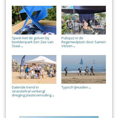
Speel met de golven bij
Pubquiz in de
beeldenpark Een Zee van
Regenwulptuin door Samen
Staal
Velsen
→
→
Dalende trend in
Typisch IJmuiden
→
strandafval verbergt
dreiging plasticvervuiling
→