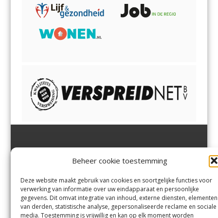
Jutter | Hofgeest
IJmuiden,
en
Velsen-Noord
Beheer cookie toestemming
Margadantstraat 34
Velserbroek
,
Velsen-Zuid,
1976 DN IJmuiden
Santpoort-Noord
,
Santpoort-
0255-533900
Zuid
,
Driehuis
en
Deze website maakt gebruik van cookies en soortgelijke functies voor
info@jutter.nl
of
info@hofgee
Spaarnwoude
.
verwerking van informatie over uw eindapparaat en persoonlijke
st.nl
gegevens. Dit omvat integratie van inhoud, externe diensten, elementen
van derden, statistische analyse, gepersonaliseerde reclame en sociale
media. Toestemming is vrijwillig en kan op elk moment worden