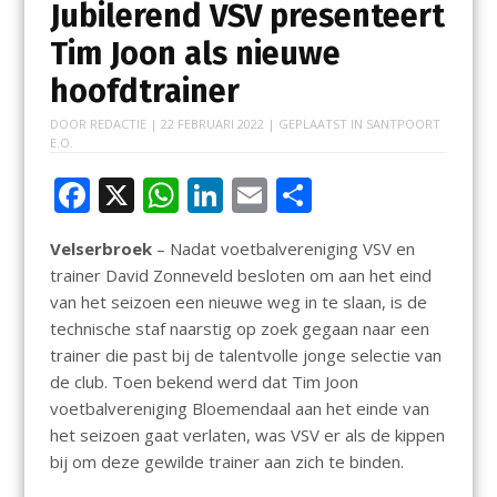
Jubilerend VSV presenteert
Tim Joon als nieuwe
hoofdtrainer
DOOR
REDACTIE
|
22 FEBRUARI 2022
| GEPLAATST IN
SANTPOORT
E.O.
F
X
W
Li
E
D
ac
h
n
m
el
Velserbroek
– Nadat voetbalvereniging VSV en
e
at
k
ai
e
trainer David Zonneveld besloten om aan het eind
b
s
e
l
n
van het seizoen een nieuwe weg in te slaan, is de
o
A
dI
technische staf naarstig op zoek gegaan naar een
trainer die past bij de talentvolle jonge selectie van
o
p
n
de club. Toen bekend werd dat Tim Joon
k
p
voetbalvereniging Bloemendaal aan het einde van
het seizoen gaat verlaten, was VSV er als de kippen
bij om deze gewilde trainer aan zich te binden.