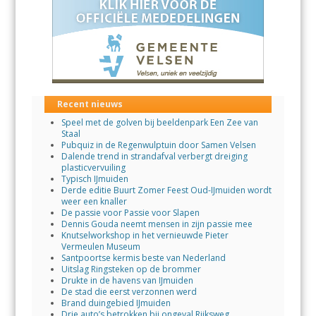
Recent nieuws
Speel met de golven bij beeldenpark Een Zee van
Staal
Pubquiz in de Regenwulptuin door Samen Velsen
Dalende trend in strandafval verbergt dreiging
plasticvervuiling
Typisch IJmuiden
Derde editie Buurt Zomer Feest Oud-IJmuiden wordt
weer een knaller
De passie voor Passie voor Slapen
Dennis Gouda neemt mensen in zijn passie mee
Knutselworkshop in het vernieuwde Pieter
Vermeulen Museum
Santpoortse kermis beste van Nederland
Uitslag Ringsteken op de brommer
Drukte in de havens van IJmuiden
De stad die eerst verzonnen werd
Brand duingebied IJmuiden
Drie auto’s betrokken bij ongeval Rijksweg