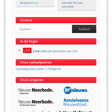
Santpoort e.o.
Zakelijk-Nieuws-
Landelijk
Zoeken
Search
In de Regio
Live
webcam IJmuiden aan Zee
Onze ophaalpunten
Ophaalpunten Jutter | Hofgeest
Onze uitgaven