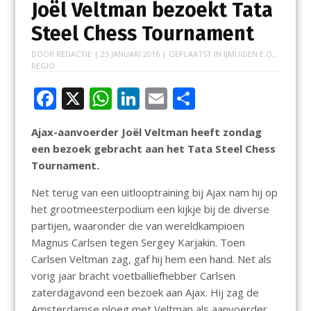
Joël Veltman bezoekt Tata
Steel Chess Tournament
DOOR
REDACTIE
|
25 JANUARI 2016
| GEPLAATST IN
IJMUIDEN E.O.
,
REGIO
F
X
W
Li
E
D
ac
h
n
m
el
Ajax-aanvoerder Joël Veltman heeft zondag
e
at
k
ai
e
een bezoek gebracht aan het Tata Steel Chess
b
s
e
l
n
Tournament.
o
A
dI
Net terug van een uitlooptraining bij Ajax nam hij op
o
p
n
het grootmeesterpodium een kijkje bij de diverse
k
p
partijen, waaronder die van wereldkampioen
Magnus Carlsen tegen Sergey Karjakin. Toen
Carlsen Veltman zag, gaf hij hem een hand. Net als
vorig jaar bracht voetballiefhebber Carlsen
zaterdagavond een bezoek aan Ajax. Hij zag de
Amsterdamse ploeg met Veltman als aanvoerder