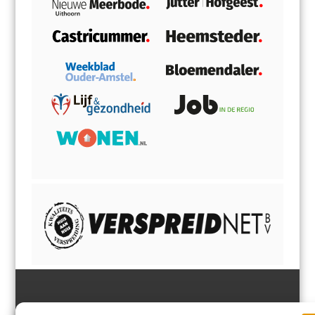
Jutter | Hofgeest
IJmuiden,
en
Velsen-Noord