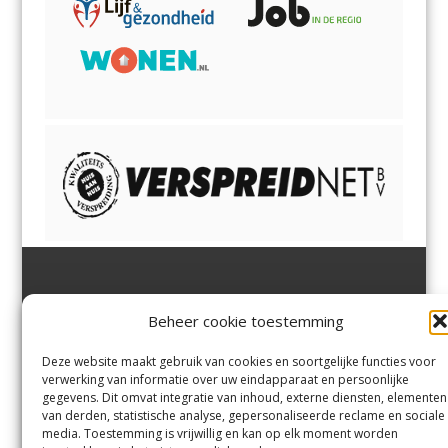
Jutter | Hofgeest
IJmuiden,
en
Velsen-Noord
Beheer cookie toestemming
Margadantstraat 34
Velserbroek
,
Velsen-Zuid,
1976 DN IJmuiden
Santpoort-Noord
,
Santpoort-
0255-533900
Zuid
,
Driehuis
en
Deze website maakt gebruik van cookies en soortgelijke functies voor
info@jutter.nl
of
info@hofgee
Spaarnwoude
.
verwerking van informatie over uw eindapparaat en persoonlijke
st.nl
gegevens. Dit omvat integratie van inhoud, externe diensten, elementen
van derden, statistische analyse, gepersonaliseerde reclame en sociale
media. Toestemming is vrijwillig en kan op elk moment worden
Contact