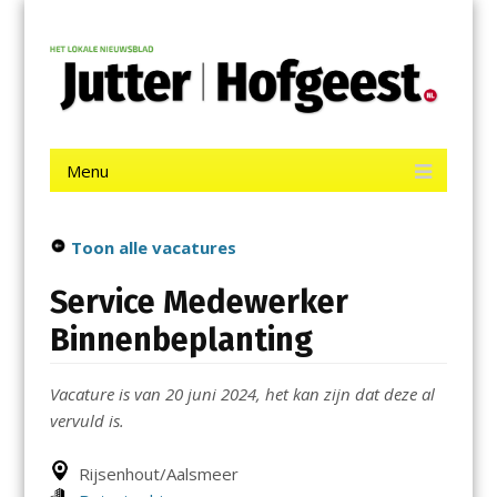
Menu
Skip
Jutter | Hofgeest
to
content
Het laatste nieuws uit IJmuiden, Velsen, Velserbroek, Santpoort,
Driehuis en Spaarnwoude.
Menu
Skip
to
content
Toon alle vacatures
Service Medewerker
Binnenbeplanting
Vacature is van 20 juni 2024, het kan zijn dat deze al
vervuld is.
Rijsenhout/Aalsmeer