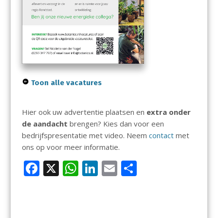
Toon alle vacatures
Hier ook uw advertentie plaatsen en
extra onder
de aandacht
brengen? Kies dan voor een
bedrijfspresentatie met video. Neem
contact
met
ons op voor meer informatie.
F
X
W
Li
E
D
ac
h
n
m
el
e
at
k
ai
e
b
s
e
l
n