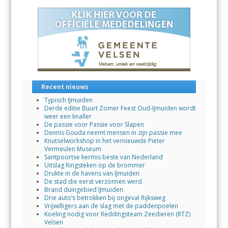
o
A
dI
o
p
n
k
p
Recent nieuws
Typisch IJmuiden
Derde editie Buurt Zomer Feest Oud-IJmuiden wordt
weer een knaller
De passie voor Passie voor Slapen
Dennis Gouda neemt mensen in zijn passie mee
Knutselworkshop in het vernieuwde Pieter
Vermeulen Museum
Santpoortse kermis beste van Nederland
Uitslag Ringsteken op de brommer
Drukte in de havens van IJmuiden
De stad die eerst verzonnen werd
Brand duingebied IJmuiden
Drie auto’s betrokken bij ongeval Rijksweg
Vrijwilligers aan de slag met de paddenpoelen
Koeling nodig voor Reddingsteam Zeedieren (RTZ)
Velsen