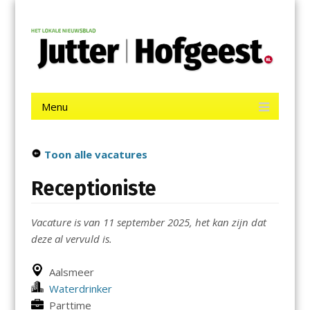
Menu
Skip
Jutter | Hofgeest
to
content
Het laatste nieuws uit IJmuiden, Velsen, Velserbroek, Santpoort,
Driehuis en Spaarnwoude.
Menu
Skip
to
content
Toon alle vacatures
Receptioniste
Vacature is van 11 september 2025, het kan zijn dat
deze al vervuld is.
Aalsmeer
Waterdrinker
Parttime