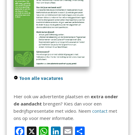
Toon alle vacatures
Hier ook uw advertentie plaatsen en
extra onder
de aandacht
brengen? Kies dan voor een
bedrijfspresentatie met video. Neem
contact
met
ons op voor meer informatie.
F
X
W
Li
E
D