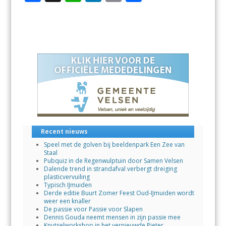
ac
h
n
m
el
e
at
k
ai
e
b
s
e
l
n
o
A
dI
o
p
n
k
p
Recent nieuws
Speel met de golven bij beeldenpark Een Zee van
Staal
Pubquiz in de Regenwulptuin door Samen Velsen
Dalende trend in strandafval verbergt dreiging
plasticvervuiling
Typisch IJmuiden
Derde editie Buurt Zomer Feest Oud-IJmuiden wordt
weer een knaller
De passie voor Passie voor Slapen
Dennis Gouda neemt mensen in zijn passie mee
Knutselworkshop in het vernieuwde Pieter