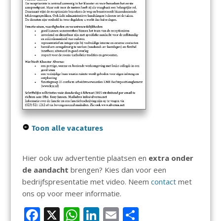
Toon alle vacatures
Hier ook uw advertentie plaatsen en
extra onder
de aandacht
brengen? Kies dan voor een
bedrijfspresentatie met video. Neem
contact
met
ons op voor meer informatie.
F
X
W
Li
E
D