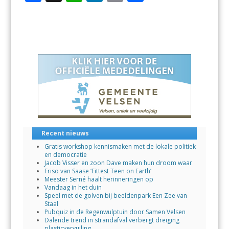
ac
h
n
m
el
e
at
k
ai
e
b
s
e
l
n
o
A
dI
o
p
n
k
p
Recent nieuws
Gratis workshop kennismaken met de lokale politiek
en democratie
Jacob Visser en zoon Dave maken hun droom waar
Friso van Saase ‘Fittest Teen on Earth’
Meester Serné haalt herinneringen op
Vandaag in het duin
Speel met de golven bij beeldenpark Een Zee van
Staal
Pubquiz in de Regenwulptuin door Samen Velsen
Dalende trend in strandafval verbergt dreiging
plasticvervuiling