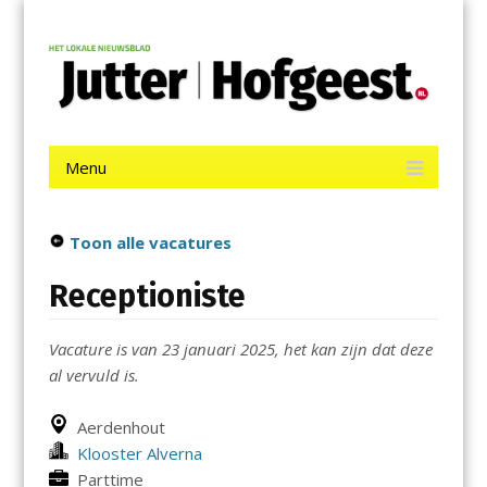
Menu
Skip
Jutter | Hofgeest
to
content
Het laatste nieuws uit IJmuiden, Velsen, Velserbroek, Santpoort,
Driehuis en Spaarnwoude.
Menu
Skip
to
content
Toon alle vacatures
Receptioniste
Vacature is van 23 januari 2025, het kan zijn dat deze
al vervuld is.
Aerdenhout
Klooster Alverna
Parttime