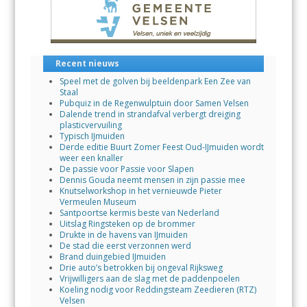
k
p
Recent nieuws
Speel met de golven bij beeldenpark Een Zee van
Staal
Pubquiz in de Regenwulptuin door Samen Velsen
Dalende trend in strandafval verbergt dreiging
plasticvervuiling
Typisch IJmuiden
Derde editie Buurt Zomer Feest Oud-IJmuiden wordt
weer een knaller
De passie voor Passie voor Slapen
Dennis Gouda neemt mensen in zijn passie mee
Knutselworkshop in het vernieuwde Pieter
Vermeulen Museum
Santpoortse kermis beste van Nederland
Uitslag Ringsteken op de brommer
Drukte in de havens van IJmuiden
De stad die eerst verzonnen werd
Brand duingebied IJmuiden
Drie auto’s betrokken bij ongeval Rijksweg
Vrijwilligers aan de slag met de paddenpoelen
Koeling nodig voor Reddingsteam Zeedieren (RTZ)
Velsen