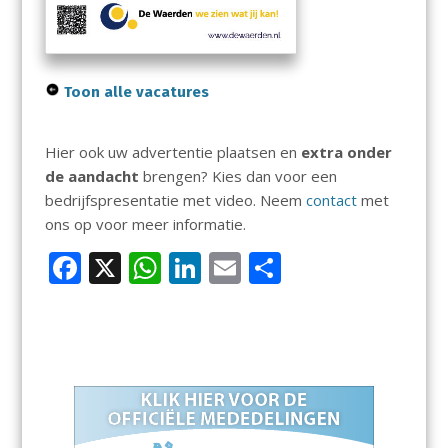
Toon alle vacatures
Hier ook uw advertentie plaatsen en
extra onder
de aandacht
brengen? Kies dan voor een
bedrijfspresentatie met video. Neem
contact
met
ons op voor meer informatie.
F
X
W
Li
E
D
ac
h
n
m
el
e
at
k
ai
e
b
s
e
l
n
o
A
dI
o
p
n