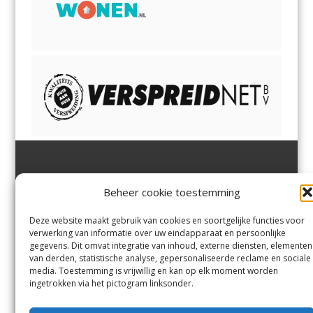
Jutter | Hofgeest
IJmuiden,
en
Velsen-Noord
Beheer cookie toestemming
Margadantstraat 34
Velserbroek
,
Velsen-Zuid,
1976 DN IJmuiden
Santpoort-Noord
,
Santpoort-
0255-533900
Zuid
,
Driehuis
en
Deze website maakt gebruik van cookies en soortgelijke functies voor
info@jutter.nl
of
info@hofgee
Spaarnwoude
.
verwerking van informatie over uw eindapparaat en persoonlijke
st.nl
gegevens. Dit omvat integratie van inhoud, externe diensten, elementen
van derden, statistische analyse, gepersonaliseerde reclame en sociale
media. Toestemming is vrijwillig en kan op elk moment worden
Contact
ingetrokken via het pictogram linksonder.
Andere uitgaven
Bezorgklacht