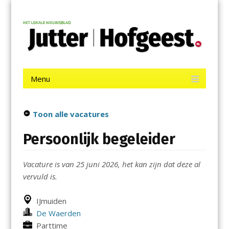
Menu
Skip
Jutter | Hofgeest
to
content
Het laatste nieuws uit IJmuiden, Velsen, Velserbroek, Santpoort,
Driehuis en Spaarnwoude.
Menu
Skip
to
content
Toon alle vacatures
Persoonlijk begeleider
Vacature is van 25 juni 2026, het kan zijn dat deze al
vervuld is.
IJmuiden
De Waerden
Parttime