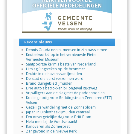
o
p
n
k
p
Recent nieuws
Dennis Gouda neemt mensen in zijn passie mee
Knutselworkshop in het vernieuwde Pieter
Vermeulen Museum
Santpoortse kermis beste van Nederland
Uitslag Ringsteken op de brommer
Drukte in de havens van IJmuiden
De stad die eerst verzonnen werd
Brand duingebied IJmuiden
Drie auto’s betrokken bij ongeval Rijksweg
Vrijwilligers aan de slag met de paddenpoelen
Koeling nodig voor Reddingsteam Zeedieren (RTZ)
Velsen
Gezellige wandeling met de Zonnebloem
Japan in Bibliotheek IJmuiden centraal
Een onvergetelijke dag voor Britt Blom
Help mee bij de Voedselbank!
Kanovaren als Zomerpret
Zangavond in de Nieuwe Kerk