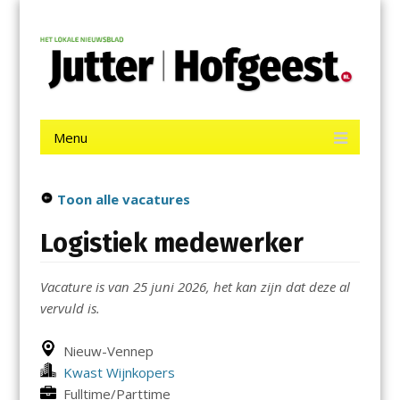
Menu
Skip
Jutter | Hofgeest
to
content
Het laatste nieuws uit IJmuiden, Velsen, Velserbroek, Santpoort,
Driehuis en Spaarnwoude.
Menu
Skip
to
content
Toon alle vacatures
Logistiek medewerker
Vacature is van 25 juni 2026, het kan zijn dat deze al
vervuld is.
Nieuw-Vennep
Kwast Wijnkopers
Fulltime/Parttime