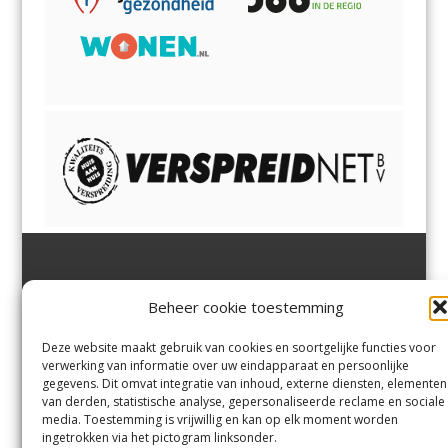
Jutter | Hofgeest
IJmuiden,
en
Velsen-Noord
Beheer cookie toestemming
Margadantstraat 34
Velserbroek
,
Velsen-Zuid,
1976 DN IJmuiden
Santpoort-Noord
,
Santpoort-
0255-533900
Zuid
,
Driehuis
en
Deze website maakt gebruik van cookies en soortgelijke functies voor
info@jutter.nl
of
info@hofgee
Spaarnwoude
.
verwerking van informatie over uw eindapparaat en persoonlijke
st.nl
gegevens. Dit omvat integratie van inhoud, externe diensten, elementen
van derden, statistische analyse, gepersonaliseerde reclame en sociale
media. Toestemming is vrijwillig en kan op elk moment worden
Contact
ingetrokken via het pictogram linksonder.