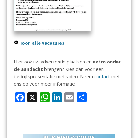
Toon alle vacatures
Hier ook uw advertentie plaatsen en
extra onder
de aandacht
brengen? Kies dan voor een
bedrijfspresentatie met video. Neem
contact
met
ons op voor meer informatie.
F
X
W
Li
E
D
ac
h
n
m
el
e
at
k
ai
e
b
s
e
l
n
o
A
dI