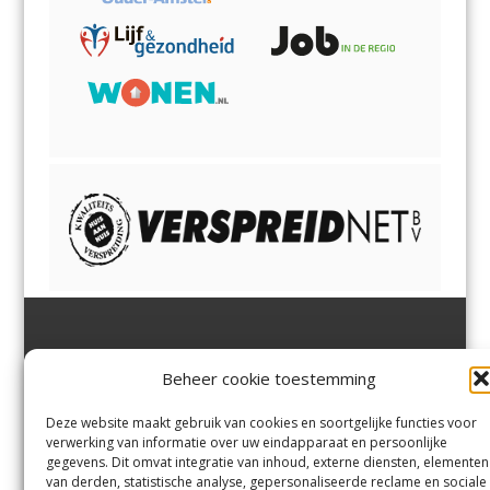
Jutter | Hofgeest
IJmuiden,
en
Velsen-Noord
Beheer cookie toestemming
Margadantstraat 34
Velserbroek
,
Velsen-Zuid,
1976 DN IJmuiden
Santpoort-Noord
,
Santpoort-
0255-533900
Zuid
,
Driehuis
en
Deze website maakt gebruik van cookies en soortgelijke functies voor
info@jutter.nl
of
info@hofgee
Spaarnwoude
.
verwerking van informatie over uw eindapparaat en persoonlijke
st.nl
gegevens. Dit omvat integratie van inhoud, externe diensten, elementen
van derden, statistische analyse, gepersonaliseerde reclame en sociale