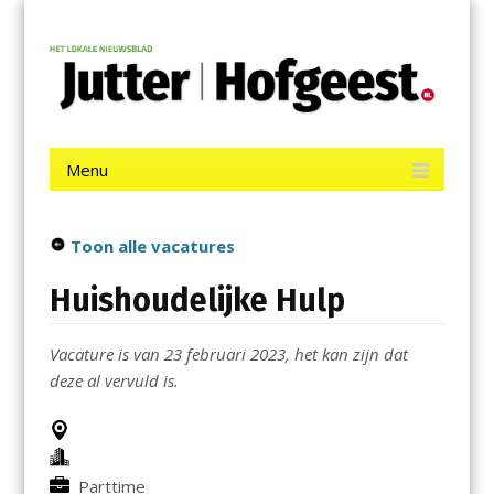
Menu
Skip
Jutter | Hofgeest
to
content
Het laatste nieuws uit IJmuiden, Velsen, Velserbroek, Santpoort,
Driehuis en Spaarnwoude.
Menu
Skip
to
content
Toon alle vacatures
Huishoudelijke Hulp
Vacature is van 23 februari 2023, het kan zijn dat
deze al vervuld is.
Parttime