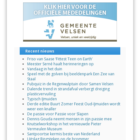
o
A
dI
o
p
n
k
p
Recent nieuws
Friso van Saase ‘Fittest Teen on Earth’
Meester Serné haalt herinneringen op
Vandaag in het duin
Speel met de golven bij beeldenpark Een Zee van
Staal
Pubquiz in de Regenwulptuin door Samen Velsen
Dalende trend in strandafval verbergt dreiging
plasticvervuiling
Typisch IJmuiden
Derde editie Buurt Zomer Feest Oud-IJmuiden wordt
weer een knaller
De passie voor Passie voor Slapen
Dennis Gouda neemt mensen in zijn passie mee
Knutselworkshop in het vernieuwde Pieter
Vermeulen Museum
Santpoortse kermis beste van Nederland
Uitslag Ringsteken op de brommer