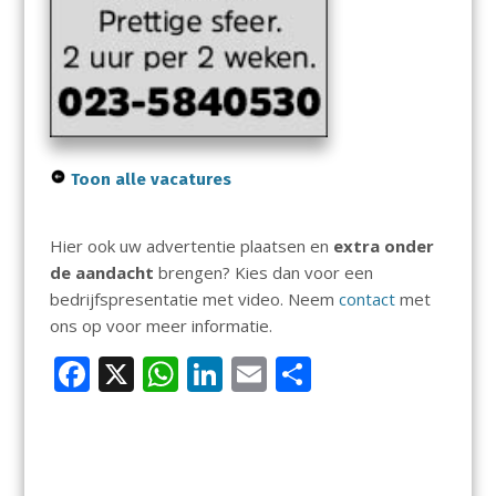
Toon alle vacatures
Hier ook uw advertentie plaatsen en
extra onder
de aandacht
brengen? Kies dan voor een
bedrijfspresentatie met video. Neem
contact
met
ons op voor meer informatie.
F
X
W
Li
E
D
ac
h
n
m
el
e
at
k
ai
e
b
s
e
l
n