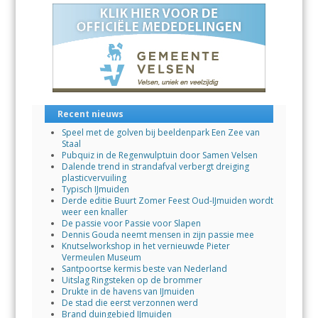
o
A
dI
o
p
n
k
p
Recent nieuws
Speel met de golven bij beeldenpark Een Zee van
Staal
Pubquiz in de Regenwulptuin door Samen Velsen
Dalende trend in strandafval verbergt dreiging
plasticvervuiling
Typisch IJmuiden
Derde editie Buurt Zomer Feest Oud-IJmuiden wordt
weer een knaller
De passie voor Passie voor Slapen
Dennis Gouda neemt mensen in zijn passie mee
Knutselworkshop in het vernieuwde Pieter
Vermeulen Museum
Santpoortse kermis beste van Nederland
Uitslag Ringsteken op de brommer
Drukte in de havens van IJmuiden
De stad die eerst verzonnen werd
Brand duingebied IJmuiden