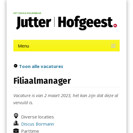
Menu
Skip
Jutter | Hofgeest
to
content
Het laatste nieuws uit IJmuiden, Velsen, Velserbroek, Santpoort,
Driehuis en Spaarnwoude.
Menu
Skip
to
content
Toon alle vacatures
Filiaalmanager
Vacature is van 2 maart 2023, het kan zijn dat deze al
vervuld is.
Diverse locaties
Discus Bormann
Parttime