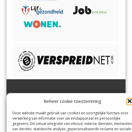
Jutter | Hofgeest
IJmuiden,
en
Velsen-Noord
Beheer cookie toestemming
Margadantstraat 34
Velserbroek
,
Velsen-Zuid,
1976 DN IJmuiden
Santpoort-Noord
,
Santpoort-
0255-533900
Zuid
,
Driehuis
en
Deze website maakt gebruik van cookies en soortgelijke functies voor
info@jutter.nl
of
info@hofgee
Spaarnwoude
.
verwerking van informatie over uw eindapparaat en persoonlijke
st.nl
gegevens. Dit omvat integratie van inhoud, externe diensten, elementen
van derden, statistische analyse, gepersonaliseerde reclame en sociale