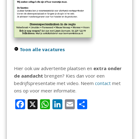
Toon alle vacatures
Hier ook uw advertentie plaatsen en
extra onder
de aandacht
brengen? Kies dan voor een
bedrijfspresentatie met video. Neem
contact
met
ons op voor meer informatie.
F
X
W
Li
E
D
ac
h
n
m
el
e
at
k
ai
e
b
s
e
l
n