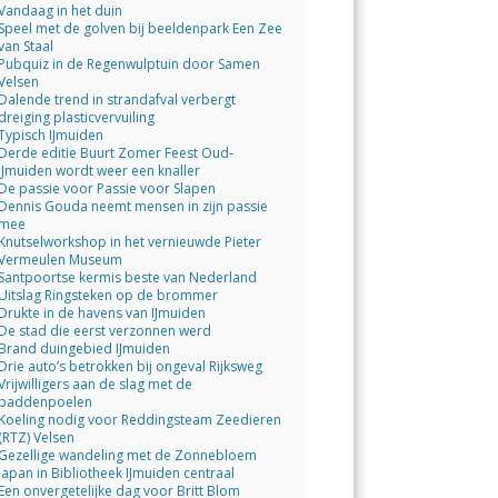
Vandaag in het duin
Speel met de golven bij beeldenpark Een Zee
van Staal
Pubquiz in de Regenwulptuin door Samen
Velsen
Dalende trend in strandafval verbergt
dreiging plasticvervuiling
Typisch IJmuiden
Derde editie Buurt Zomer Feest Oud-
IJmuiden wordt weer een knaller
De passie voor Passie voor Slapen
Dennis Gouda neemt mensen in zijn passie
mee
Knutselworkshop in het vernieuwde Pieter
Vermeulen Museum
Santpoortse kermis beste van Nederland
Uitslag Ringsteken op de brommer
Drukte in de havens van IJmuiden
De stad die eerst verzonnen werd
Brand duingebied IJmuiden
Drie auto’s betrokken bij ongeval Rijksweg
Vrijwilligers aan de slag met de
paddenpoelen
Koeling nodig voor Reddingsteam Zeedieren
(RTZ) Velsen
Gezellige wandeling met de Zonnebloem
Japan in Bibliotheek IJmuiden centraal
Een onvergetelijke dag voor Britt Blom