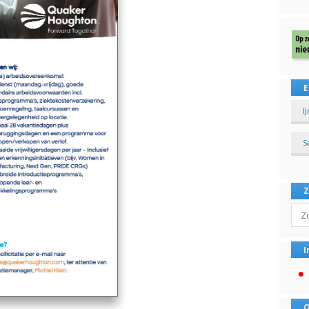
E
I
S
Sear
I
O