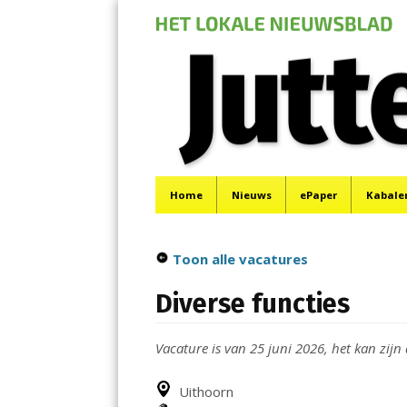
Jutter | Hofgeest
Menu
Het laatste nieuws uit IJmuiden, Velsen, Velserbr
Skip
Home
Nieuws
ePaper
Kabale
to
content
Toon alle vacatures
Diverse functies
Vacature is van 25 juni 2026, het kan zijn 
Uithoorn