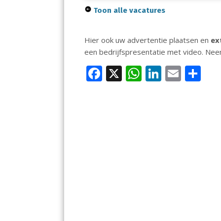
Toon alle vacatures
Hier ook uw advertentie plaatsen en
ex
een bedrijfspresentatie met video. Ne
F
X
W
Li
E
D
ac
h
n
m
el
e
at
k
ai
e
b
s
e
l
n
o
A
dI
o
p
n
k
p