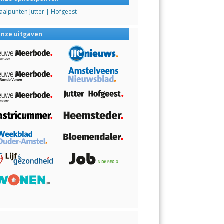
alpunten Jutter | Hofgeest
nze uitgaven