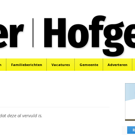
oek, Santpoort, Driehuis en Spaarnwoude.
n
Familieberichten
Vacatures
Gemeente
Adverteren
dat deze al vervuld is.
R