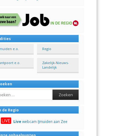
dities
Jmuiden e.o.
Regio
antpoort e.o.
Zakelijk-Nieuws-
Landelijk
Zoeken
ch
n de Regio
Live
webcam IJmuiden aan Zee
nze ophaalpunten