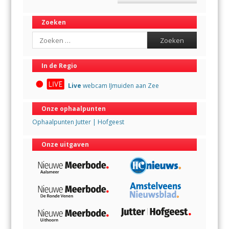
Zoeken
Search
In de Regio
Live
webcam IJmuiden aan Zee
Onze ophaalpunten
Ophaalpunten Jutter | Hofgeest
Onze uitgaven