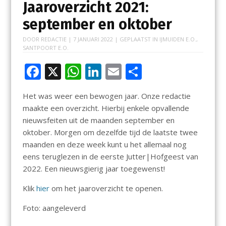
Jaaroverzicht 2021:
september en oktober
DOOR
REDACTIE
|
7 JANUARI 2022
| GEPLAATST IN
IJMUIDEN E.O.
,
SANTPOORT E.O.
F
X
W
Li
E
D
ac
h
n
m
el
Het was weer een bewogen jaar. Onze redactie
e
at
k
ai
e
maakte een overzicht. Hierbij enkele opvallende
b
s
e
l
n
nieuwsfeiten uit de maanden september en
o
A
dI
oktober. Morgen om dezelfde tijd de laatste twee
maanden en deze week kunt u het allemaal nog
o
p
n
eens teruglezen in de eerste Jutter|Hofgeest van
k
p
2022. Een nieuwsgierig jaar toegewenst!
Klik
hier
om het jaaroverzicht te openen.
Foto: aangeleverd