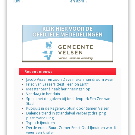
juni
en april
→
→
Recent nieuws
Jacob Visser en zoon Dave maken hun droom waar
Friso van Saase ‘Fittest Teen on Earth’
Meester Serné haalt herinneringen op
Vandaag in het duin
Speel met de golven bij beeldenpark Een Zee van
Staal
Pubquiz in de Regenwulptuin door Samen Velsen
Dalende trend in strandafval verbergt dreiging
plasticvervuiling
Typisch IJmuiden
Derde editie Buurt Zomer Feest Oud-IJmuiden wordt
weer een knaller