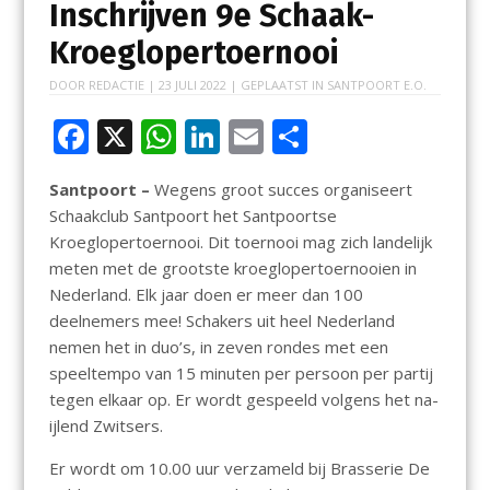
Inschrijven 9e Schaak-
Kroeglopertoernooi
DOOR
REDACTIE
|
23 JULI 2022
| GEPLAATST IN
SANTPOORT E.O.
F
X
W
Li
E
D
ac
h
n
m
el
Santpoort –
Wegens groot succes organiseert
e
at
k
ai
e
Schaakclub Santpoort het Santpoortse
b
s
e
l
n
Kroeglopertoernooi. Dit toernooi mag zich landelijk
o
A
dI
meten met de grootste kroeglopertoernooien in
Nederland. Elk jaar doen er meer dan 100
o
p
n
deelnemers mee! Schakers uit heel Nederland
k
p
nemen het in duo’s, in zeven rondes met een
speeltempo van 15 minuten per persoon per partij
tegen elkaar op. Er wordt gespeeld volgens het na-
ijlend Zwitsers.
Er wordt om 10.00 uur verzameld bij Brasserie De