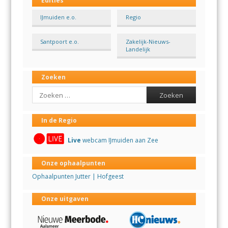
Edities
IJmuiden e.o.
Regio
Santpoort e.o.
Zakelijk-Nieuws-
Landelijk
Zoeken
Search
In de Regio
Live
webcam IJmuiden aan Zee
Onze ophaalpunten
Ophaalpunten Jutter | Hofgeest
Onze uitgaven