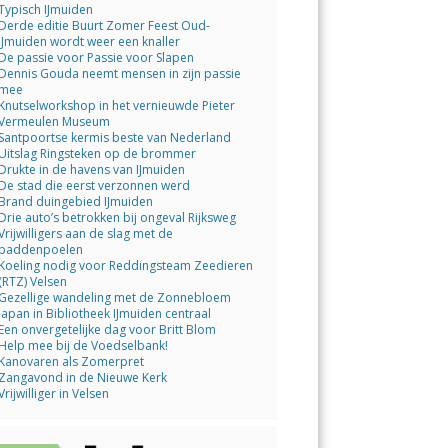
Typisch IJmuiden
Derde editie Buurt Zomer Feest Oud-
IJmuiden wordt weer een knaller
De passie voor Passie voor Slapen
Dennis Gouda neemt mensen in zijn passie
mee
Knutselworkshop in het vernieuwde Pieter
Vermeulen Museum
Santpoortse kermis beste van Nederland
Uitslag Ringsteken op de brommer
Drukte in de havens van IJmuiden
De stad die eerst verzonnen werd
Brand duingebied IJmuiden
Drie auto’s betrokken bij ongeval Rijksweg
Vrijwilligers aan de slag met de
paddenpoelen
Koeling nodig voor Reddingsteam Zeedieren
(RTZ) Velsen
Gezellige wandeling met de Zonnebloem
Japan in Bibliotheek IJmuiden centraal
Een onvergetelijke dag voor Britt Blom
Help mee bij de Voedselbank!
Kanovaren als Zomerpret
Zangavond in de Nieuwe Kerk
Vrijwilliger in Velsen