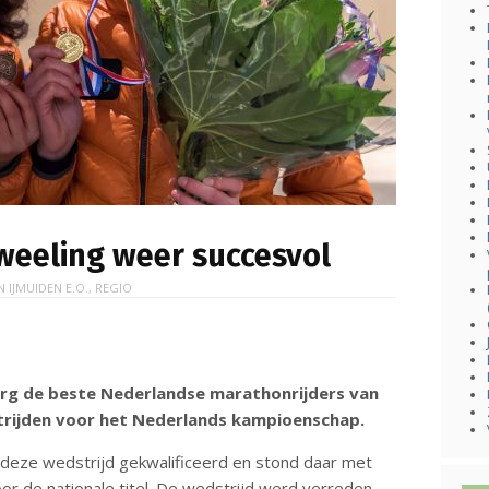
weeling weer succesvol
IN
IJMUIDEN E.O.
,
REGIO
rg de beste Nederlandse marathonrijders van
 strijden voor het Nederlands kampioenschap.
r deze wedstrijd gekwalificeerd en stond daar met
oor de nationale titel. De wedstrijd werd verreden