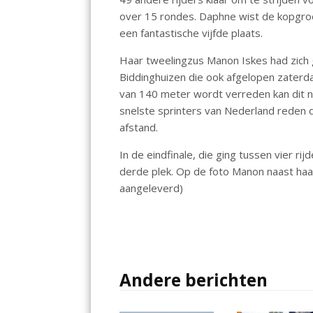
o
p
n
over 15 rondes. Daphne wist de kopgroe
k
p
een fantastische vijfde plaats.
Haar tweelingzus Manon Iskes had zich 
Biddinghuizen die ook afgelopen zater
van 140 meter wordt verreden kan dit ni
snelste sprinters van Nederland reden 
afstand.
In de eindfinale, die ging tussen vier r
derde plek. Op de foto Manon naast ha
aangeleverd)
Andere berichten