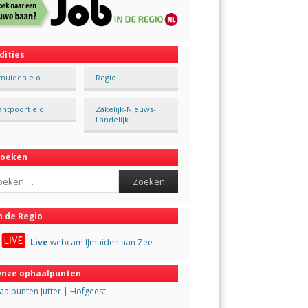
dities
Jmuiden e.o.
Regio
antpoort e.o.
Zakelijk-Nieuws-
Landelijk
Zoeken
ch
n de Regio
Live
webcam IJmuiden aan Zee
nze ophaalpunten
alpunten Jutter | Hofgeest