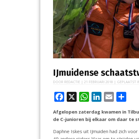
IJmuidense schaatst
DOOR
REDACTIE
|
21 FEBRUARI 2018
| GEPLAATST 
F
X
W
Li
E
D
ac
h
n
m
el
Afgelopen zaterdag kwamen in Tilbu
e
at
k
ai
e
de C-junioren bij elkaar om daar te
b
s
e
l
n
Daphne Iskes uit IJmuiden had zich voo
o
A
dI
49 andere rijders klaar om te strijden v