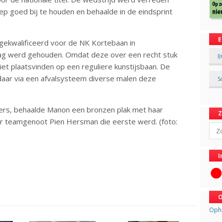
p goed bij te houden en behaalde in de eindsprint
E
gekwalificeerd voor de NK Kortebaan in
dag werd gehouden. Omdat deze over een recht stuk
I
et plaatsvinden op een reguliere kunstijsbaan. De
daar via een afvalsysteem diverse malen deze
S
ijders, behaalde Manon een bronzen plak met haar
ar teamgenoot Pien Hersman die eerste werd. (foto:
Sear
I
O
Opha