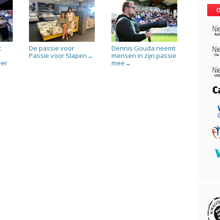
O
t
De passie voor
Dennis Gouda neemt
-
Passie voor Slapen
mensen in zijn passie
→
eer
mee
→