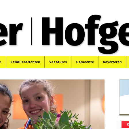
oek, Santpoort, Driehuis en Spaarnwoude.
n
Familieberichten
Vacatures
Gemeente
Adverteren
R