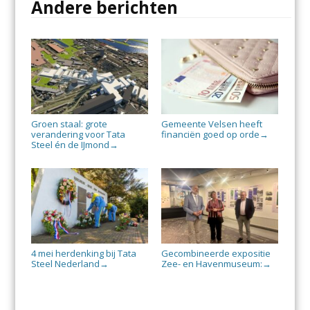
Andere berichten
Groen staal: grote
Gemeente Velsen heeft
verandering voor Tata
financiën goed op orde
→
Steel én de IJmond
→
4 mei herdenking bij Tata
Gecombineerde expositie
Steel Nederland
Zee- en Havenmuseum:
→
→