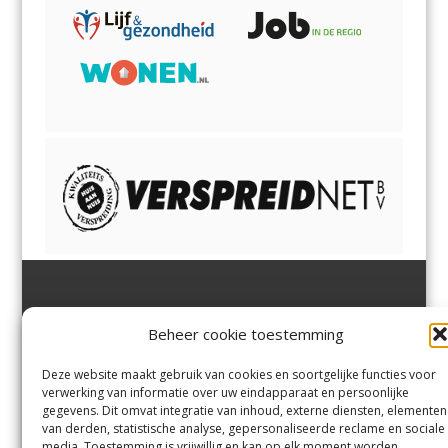
Jutter | Hofgeest
IJmuiden,
en
Velsen-Noord
Beheer cookie toestemming
Margadantstraat 34
Velserbroek
,
Velsen-Zuid,
1976 DN IJmuiden
Santpoort-Noord
,
Santpoort-
0255-533900
Zuid
,
Driehuis
en
Deze website maakt gebruik van cookies en soortgelijke functies voor
info@jutter.nl
of
info@hofgee
Spaarnwoude
.
verwerking van informatie over uw eindapparaat en persoonlijke
st.nl
gegevens. Dit omvat integratie van inhoud, externe diensten, elementen
van derden, statistische analyse, gepersonaliseerde reclame en sociale
media. Toestemming is vrijwillig en kan op elk moment worden