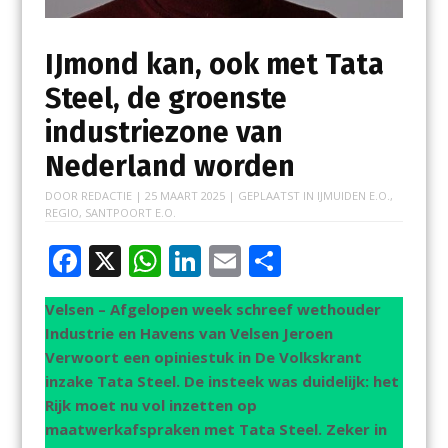
IJmond kan, ook met Tata
Steel, de groenste
industriezone van
Nederland worden
DOOR
REDACTIE
|
25 MAART 2025
| GEPLAATST IN
IJMUIDEN E.O.
,
REGIO
,
SANTPOORT E.O.
F
X
W
Li
E
D
ac
h
n
m
el
Velsen – Afgelopen week schreef wethouder
e
at
k
ai
e
Industrie en Havens van Velsen Jeroen
b
s
e
l
n
Verwoort een opiniestuk in De Volkskrant
o
A
dI
inzake Tata Steel. De insteek was duidelijk: het
Rijk moet nu vol inzetten op
o
p
n
maatwerkafspraken met Tata Steel. Zeker in