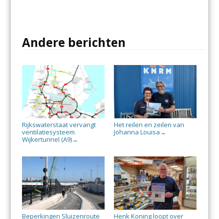
Andere berichten
Rijkswaterstaat vervangt
Het reilen en zeilen van
ventilatiesysteem
Johanna Louisa
→
Wijkertunnel (A9)
→
Beperkingen Sluizenroute
Henk Koning loopt over