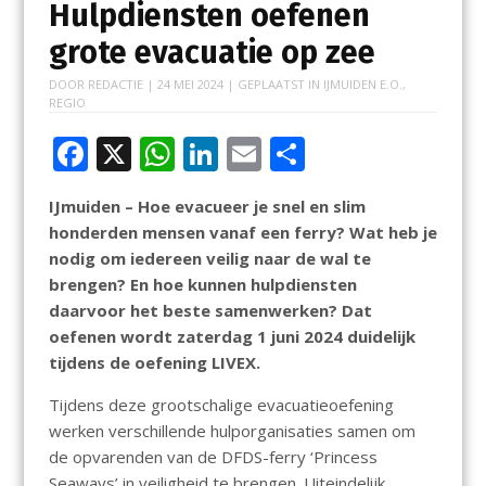
Hulpdiensten oefenen
grote evacuatie op zee
DOOR
REDACTIE
|
24 MEI 2024
| GEPLAATST IN
IJMUIDEN E.O.
,
REGIO
F
X
W
Li
E
D
ac
h
n
m
el
IJmuiden – Hoe evacueer je snel en slim
e
at
k
ai
e
honderden mensen vanaf een ferry? Wat heb je
b
s
e
l
n
nodig om iedereen veilig naar de wal te
o
A
dI
brengen? En hoe kunnen hulpdiensten
daarvoor het beste samenwerken? Dat
o
p
n
oefenen wordt zaterdag 1 juni 2024 duidelijk
k
p
tijdens de oefening LIVEX.
Tijdens deze grootschalige evacuatieoefening
werken verschillende hulporganisaties samen om
de opvarenden van de DFDS-ferry ‘Princess
Seaways’ in veiligheid te brengen. Uiteindelijk