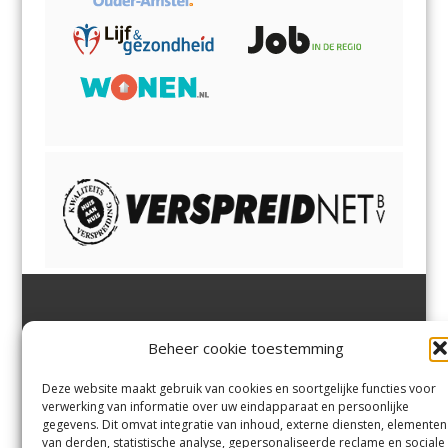
Jutter | Hofgeest
IJmuiden,
en
Velsen-Noord
Beheer cookie toestemming
Margadantstraat 34
Velserbroek
,
Velsen-Zuid,
1976 DN IJmuiden
Santpoort-Noord
,
Santpoort-
0255-533900
Zuid
,
Driehuis
en
Deze website maakt gebruik van cookies en soortgelijke functies voor
info@jutter.nl
of
info@hofgee
Spaarnwoude
.
verwerking van informatie over uw eindapparaat en persoonlijke
st.nl
gegevens. Dit omvat integratie van inhoud, externe diensten, elementen
van derden, statistische analyse, gepersonaliseerde reclame en sociale