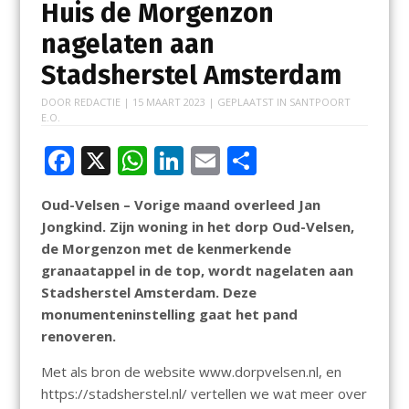
Huis de Morgenzon
nagelaten aan
Stadsherstel Amsterdam
DOOR
REDACTIE
|
15 MAART 2023
| GEPLAATST IN
SANTPOORT
E.O.
F
X
W
Li
E
D
ac
h
n
m
el
Oud-Velsen – Vorige maand overleed Jan
e
at
k
ai
e
Jongkind. Zijn woning in het dorp Oud-Velsen,
b
s
e
l
n
de Morgenzon met de kenmerkende
o
A
dI
granaatappel in de top, wordt nagelaten aan
Stadsherstel Amsterdam. Deze
o
p
n
monumenteninstelling gaat het pand
k
p
renoveren.
Met als bron de website www.dorpvelsen.nl, en
https://stadsherstel.nl/ vertellen we wat meer over