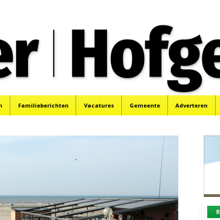
oek, Santpoort, Driehuis en Spaarnwoude.
n
Familieberichten
Vacatures
Gemeente
Adverteren
R