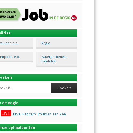
dities
Jmuiden e.o.
Regio
antpoort e.o.
Zakelijk-Nieuws-
Landelijk
Zoeken
ch
n de Regio
Live
webcam IJmuiden aan Zee
nze ophaalpunten