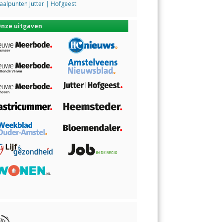
alpunten Jutter | Hofgeest
nze uitgaven