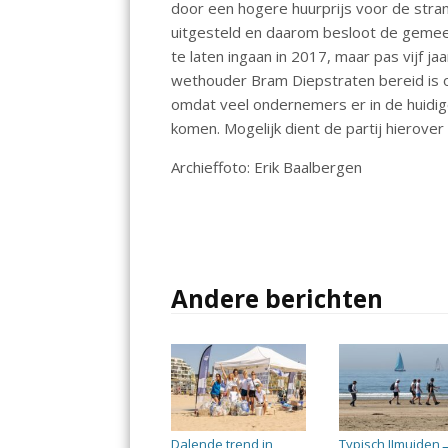
door een hogere huurprijs voor de str
o
p
n
uitgesteld en daarom besloot de gemeen
k
p
te laten ingaan in 2017, maar pas vijf ja
wethouder Bram Diepstraten bereid is o
omdat veel ondernemers er in de huidi
komen. Mogelijk dient de partij hierover
Archieffoto: Erik Baalbergen
Andere berichten
Dalende trend in
Typisch IJmuiden