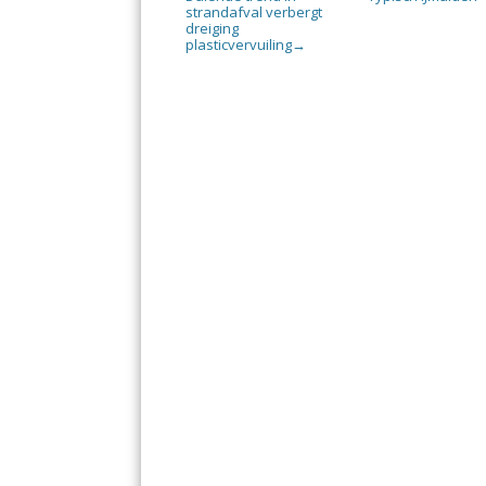
strandafval verbergt
dreiging
plasticvervuiling
→