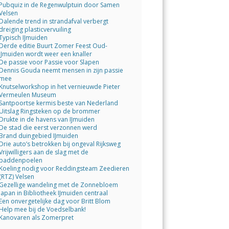
Pubquiz in de Regenwulptuin door Samen
Velsen
Dalende trend in strandafval verbergt
dreiging plasticvervuiling
Typisch IJmuiden
Derde editie Buurt Zomer Feest Oud-
IJmuiden wordt weer een knaller
De passie voor Passie voor Slapen
Dennis Gouda neemt mensen in zijn passie
mee
Knutselworkshop in het vernieuwde Pieter
Vermeulen Museum
Santpoortse kermis beste van Nederland
Uitslag Ringsteken op de brommer
Drukte in de havens van IJmuiden
De stad die eerst verzonnen werd
Brand duingebied IJmuiden
Drie auto’s betrokken bij ongeval Rijksweg
Vrijwilligers aan de slag met de
paddenpoelen
Koeling nodig voor Reddingsteam Zeedieren
(RTZ) Velsen
Gezellige wandeling met de Zonnebloem
Japan in Bibliotheek IJmuiden centraal
Een onvergetelijke dag voor Britt Blom
Help mee bij de Voedselbank!
Kanovaren als Zomerpret