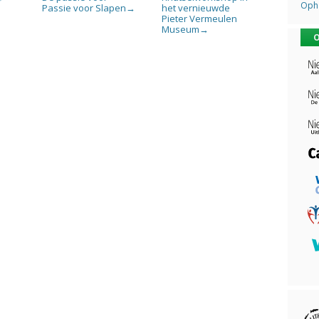
Opha
Passie voor Slapen
het vernieuwde
→
Pieter Vermeulen
Museum
→
O