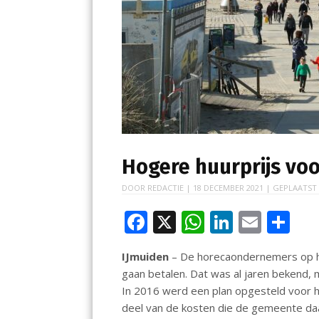
Hogere huurprijs vo
DOOR
REDACTIE
|
18 DECEMBER 2021
| GEPLAATST
F
X
W
Li
E
D
ac
h
n
m
el
IJmuiden
– De horecaondernemers op h
e
at
k
ai
e
gaan betalen. Dat was al jaren bekend, m
b
s
e
l
n
In 2016 werd een plan opgesteld voor h
o
A
dI
deel van de kosten die de gemeente 