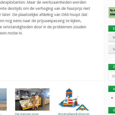
andexploitanten. Maar de werkzaamheden werden
te destijds om de verhoging van de huurprijs niet
ar later. De plaatselijke afdeling van D66 hoopt dat
m nog eens naar de prijsaanpassing te kijken,
ge omstandigheden door in de problemen zouden
E
 een motie in.
I
S
Sear
I
O
De passie voor
Knutselworkshop in
→