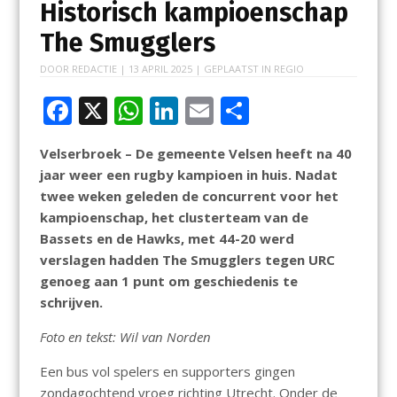
Historisch kampioenschap
The Smugglers
DOOR
REDACTIE
|
13 APRIL 2025
| GEPLAATST IN
REGIO
F
X
W
Li
E
D
ac
h
n
m
el
Velserbroek – De gemeente Velsen heeft na 40
e
at
k
ai
e
jaar weer een rugby kampioen in huis. Nadat
b
s
e
l
n
twee weken geleden de concurrent voor het
o
A
dI
kampioenschap, het clusterteam van de
Bassets en de Hawks, met 44-20 werd
o
p
n
verslagen hadden The Smugglers tegen URC
k
p
genoeg aan 1 punt om geschiedenis te
schrijven.
Foto en tekst: Wil van Norden
Een bus vol spelers en supporters gingen
zondagochtend vroeg richting Utrecht. Onder de