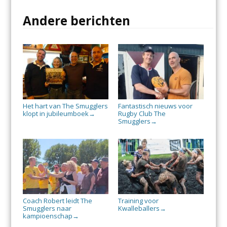
Andere berichten
Het hart van The Smugglers
Fantastisch nieuws voor
klopt in jubileumboek
Rugby Club The
→
Smugglers
→
Coach Robert leidt The
Training voor
Smugglers naar
Kwalleballers
→
kampioenschap
→