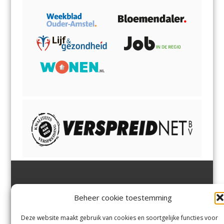
Jutter | Hofgeest
IJmuiden,
en
Velsen-Noord
Beheer cookie toestemming
Margadantstraat 34
Velserbroek
,
Velsen-Zuid,
1976 DN IJmuiden
Santpoort-Noord
,
Santpoort-
0255-533900
Zuid
,
Driehuis
en
Deze website maakt gebruik van cookies en soortgelijke functies voor