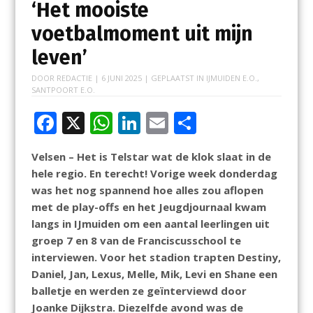
‘Het mooiste
voetbalmoment uit mijn
leven’
DOOR
REDACTIE
|
6 JUNI 2025
| GEPLAATST IN
IJMUIDEN E.O.
,
SANTPOORT E.O.
F
X
W
Li
E
D
ac
h
n
m
el
Velsen – Het is Telstar wat de klok slaat in de
e
at
k
ai
e
hele regio. En terecht! Vorige week donderdag
b
s
e
l
n
was het nog spannend hoe alles zou aflopen
o
A
dI
met de play-offs en het Jeugdjournaal kwam
langs in IJmuiden om een aantal leerlingen uit
o
p
n
groep 7 en 8 van de Franciscusschool te
k
p
interviewen. Voor het stadion trapten Destiny,
Daniel, Jan, Lexus, Melle, Mik, Levi en Shane een
balletje en werden ze geïnterviewd door
Joanke Dijkstra. Diezelfde avond was de