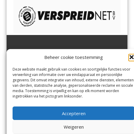
Jutter | Hofgeest
IJmuiden,
en
Velsen-Noord
Beheer cookie toestemming
Margadantstraat 34
Velserbroek
,
Velsen-Zuid,
1976 DN IJmuiden
Santpoort-Noord
,
Santpoort-
0255-533900
Zuid
,
Driehuis
en
Deze website maakt gebruik van cookies en soortgelijke functies voor
info@jutter.nl
of
info@hofgee
Spaarnwoude
.
verwerking van informatie over uw eindapparaat en persoonlijke
st.nl
gegevens. Dit omvat integratie van inhoud, externe diensten, elementen
van derden, statistische analyse, gepersonaliseerde reclame en sociale
media. Toestemming is vrijwillig en kan op elk moment worden
Contact
ingetrokken via het pictogram linksonder.
Andere uitgaven
Bezorgklacht
Ophaalpunten
Accepteren
Vacatures
Voorwaarden
Privacyverklaring
Weigeren