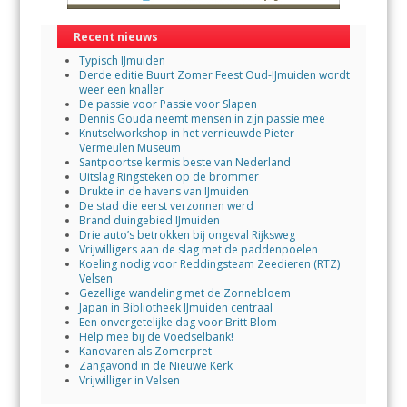
Recent nieuws
Typisch IJmuiden
Derde editie Buurt Zomer Feest Oud-IJmuiden wordt
weer een knaller
De passie voor Passie voor Slapen
Dennis Gouda neemt mensen in zijn passie mee
Knutselworkshop in het vernieuwde Pieter
Vermeulen Museum
Santpoortse kermis beste van Nederland
Uitslag Ringsteken op de brommer
Drukte in de havens van IJmuiden
De stad die eerst verzonnen werd
Brand duingebied IJmuiden
Drie auto’s betrokken bij ongeval Rijksweg
Vrijwilligers aan de slag met de paddenpoelen
Koeling nodig voor Reddingsteam Zeedieren (RTZ)
Velsen
Gezellige wandeling met de Zonnebloem
Japan in Bibliotheek IJmuiden centraal
Een onvergetelijke dag voor Britt Blom
Help mee bij de Voedselbank!
Kanovaren als Zomerpret
Zangavond in de Nieuwe Kerk
Vrijwilliger in Velsen