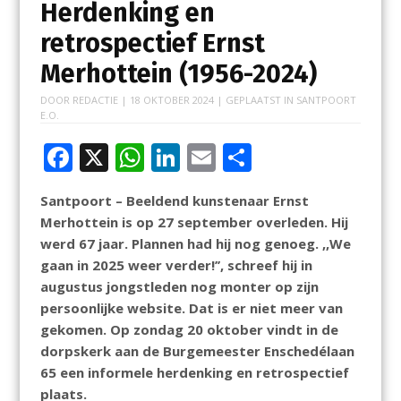
Herdenking en
retrospectief Ernst
Merhottein (1956-2024)
DOOR
REDACTIE
|
18 OKTOBER 2024
| GEPLAATST IN
SANTPOORT
E.O.
F
X
W
Li
E
D
ac
h
n
m
el
Santpoort – Beeldend kunstenaar Ernst
e
at
k
ai
e
Merhottein is op 27 september overleden. Hij
b
s
e
l
n
werd 67 jaar. Plannen had hij nog genoeg. ,,We
o
A
dI
gaan in 2025 weer verder!’’, schreef hij in
augustus jongstleden nog monter op zijn
o
p
n
persoonlijke website. Dat is er niet meer van
k
p
gekomen. Op zondag 20 oktober vindt in de
dorpskerk aan de Burgemeester Enschedélaan
65 een informele herdenking en retrospectief
plaats.