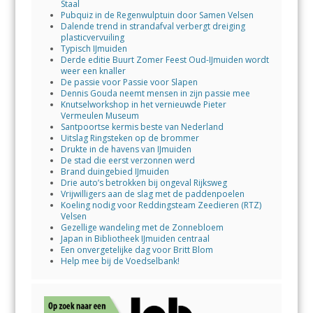
Staal
Pubquiz in de Regenwulptuin door Samen Velsen
Dalende trend in strandafval verbergt dreiging
plasticvervuiling
Typisch IJmuiden
Derde editie Buurt Zomer Feest Oud-IJmuiden wordt
weer een knaller
De passie voor Passie voor Slapen
Dennis Gouda neemt mensen in zijn passie mee
Knutselworkshop in het vernieuwde Pieter
Vermeulen Museum
Santpoortse kermis beste van Nederland
Uitslag Ringsteken op de brommer
Drukte in de havens van IJmuiden
De stad die eerst verzonnen werd
Brand duingebied IJmuiden
Drie auto’s betrokken bij ongeval Rijksweg
Vrijwilligers aan de slag met de paddenpoelen
Koeling nodig voor Reddingsteam Zeedieren (RTZ)
Velsen
Gezellige wandeling met de Zonnebloem
Japan in Bibliotheek IJmuiden centraal
Een onvergetelijke dag voor Britt Blom
Help mee bij de Voedselbank!