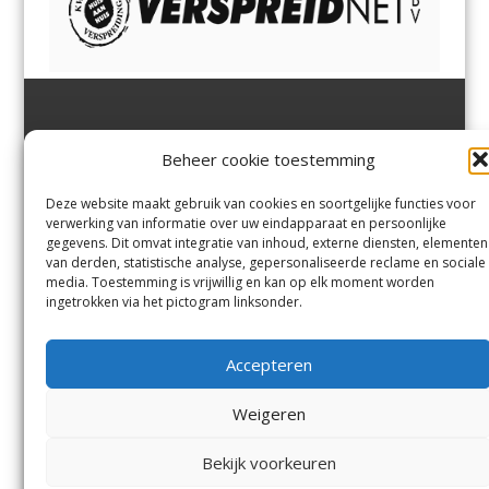
Jutter | Hofgeest
IJmuiden,
en
Velsen-Noord
Beheer cookie toestemming
Margadantstraat 34
Velserbroek
,
Velsen-Zuid,
1976 DN IJmuiden
Santpoort-Noord
,
Santpoort-
0255-533900
Zuid
,
Driehuis
en
Deze website maakt gebruik van cookies en soortgelijke functies voor
info@jutter.nl
of
info@hofgee
Spaarnwoude
.
verwerking van informatie over uw eindapparaat en persoonlijke
st.nl
gegevens. Dit omvat integratie van inhoud, externe diensten, elementen
van derden, statistische analyse, gepersonaliseerde reclame en sociale
media. Toestemming is vrijwillig en kan op elk moment worden
Contact
ingetrokken via het pictogram linksonder.
Andere uitgaven
Bezorgklacht
Ophaalpunten
Accepteren
Vacatures
Voorwaarden
Privacyverklaring
Weigeren
Bekijk voorkeuren
© Kennemerland Pers B.V.