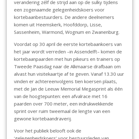
verandering zélf de strijd aan op de sulky tijdens
een zogenaamde gelegenheidskoers voor
kortebaanbestuurders. De andere deelnemers
komen uit Heemskerk, Hoofddorp, Lisse,
Sassenheim, Warmond, Wognum en Zwanenburg.
Voordat op 30 april de eerste kortebaankoers van
het jaar wordt verreden –in Assendelft– komen de
kortebaanpaarden met hun pikeurs en trainers op
Tweede Paasdag naar de Alkmaarse drafbaan om
alvast hun visitekaartje af te geven. Vanaf 13.30 uur
vinden er achtereenvolgens tien koersen plaats,
met de Jan de Leeuw Memorial Megasprint als één
van de hoogtepunten: een afvalrace met 16
paarden over 700 meter, een indrukwekkende
sprint over ruim tweemaal de lengte van een
gewone kortebaandraverij.
Voor het publiek belooft ook de
‘gelegenheidskoers’ voor bestuursleden van