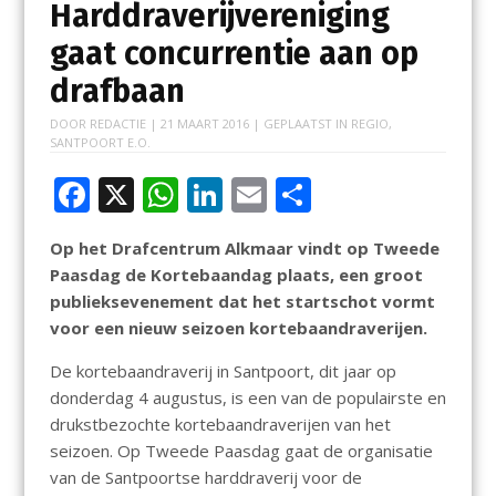
Harddraverijvereniging
gaat concurrentie aan op
drafbaan
DOOR
REDACTIE
|
21 MAART 2016
| GEPLAATST IN
REGIO
,
SANTPOORT E.O.
F
X
W
Li
E
D
ac
h
n
m
el
Op het Drafcentrum Alkmaar vindt op Tweede
e
at
k
ai
e
Paasdag de Kortebaandag plaats, een groot
b
s
e
l
n
publieksevenement dat het startschot vormt
o
A
dI
voor een nieuw seizoen kortebaandraverijen.
o
p
n
De kortebaandraverij in Santpoort, dit jaar op
k
p
donderdag 4 augustus, is een van de populairste en
drukstbezochte kortebaandraverijen van het
seizoen. Op Tweede Paasdag gaat de organisatie
van de Santpoortse harddraverij voor de