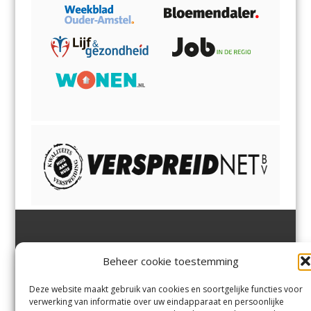
Jutter | Hofgeest
IJmuiden,
en
Velsen-Noord
Beheer cookie toestemming
Margadantstraat 34
Velserbroek
,
Velsen-Zuid,
1976 DN IJmuiden
Santpoort-Noord
,
Santpoort-
0255-533900
Zuid
,
Driehuis
en
Deze website maakt gebruik van cookies en soortgelijke functies voor
info@jutter.nl
of
info@hofgee
Spaarnwoude
.
verwerking van informatie over uw eindapparaat en persoonlijke
st.nl