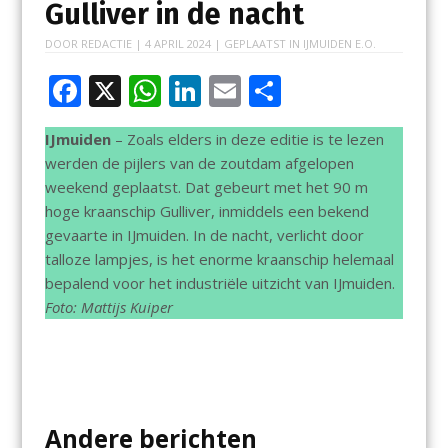
Gulliver in de nacht
DOOR
REDACTIE
|
4 APRIL 2024
| GEPLAATST IN
IJMUIDEN E.O.
F
X
W
Li
E
D
ac
h
n
m
el
IJmuiden
– Zoals elders in deze editie is te lezen
e
at
k
ai
e
werden de pijlers van de zoutdam afgelopen
b
s
e
l
n
weekend geplaatst. Dat gebeurt met het 90 m
o
A
dI
hoge kraanschip Gulliver, inmiddels een bekend
gevaarte in IJmuiden. In de nacht, verlicht door
o
p
n
talloze lampjes, is het enorme kraanschip helemaal
k
p
bepalend voor het industriële uitzicht van IJmuiden.
Foto: Mattijs Kuiper
Andere berichten