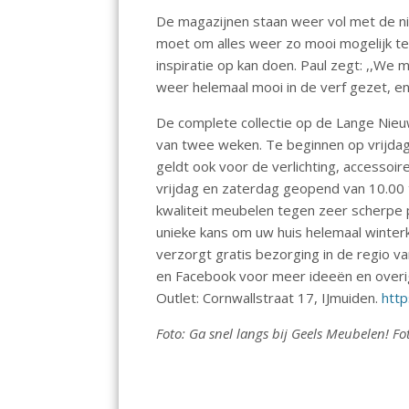
o
p
n
De magazijnen staan weer vol met de n
k
p
moet om alles weer zo mooi mogelijk te
inspiratie op kan doen. Paul zegt: ,,We
weer helemaal mooi in de verf gezet, e
De complete collectie op de Lange Nieu
van twee weken. Te beginnen op vrijda
geldt ook voor de verlichting, accessoir
vrijdag en zaterdag geopend van 10.00 
kwaliteit meubelen tegen zeer scherpe p
unieke kans om uw huis helemaal winter
verzorgt gratis bezorging in de regio 
en Facebook voor meer ideeën en overi
Outlet: Cornwallstraat 17, IJmuiden.
http
Foto: Ga snel langs bij Geels Meubelen! Fo