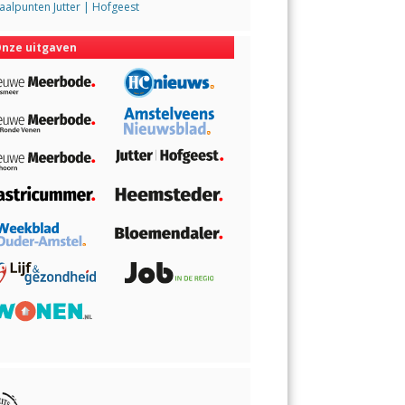
alpunten Jutter | Hofgeest
nze uitgaven