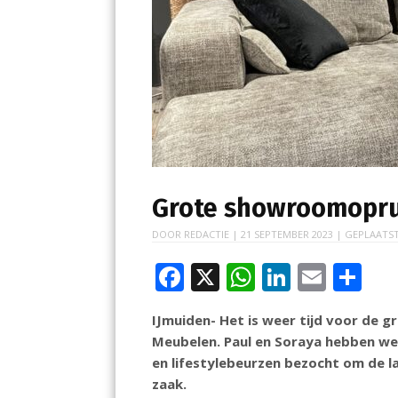
Grote showroomopru
DOOR
REDACTIE
|
21 SEPTEMBER 2023
| GEPLAATST
F
X
W
Li
E
D
ac
h
n
m
el
IJmuiden- Het is weer tijd voor de g
e
at
k
ai
e
Meubelen. Paul en Soraya hebben wee
b
s
e
l
n
en lifestylebeurzen bezocht om de la
o
A
dI
zaak.