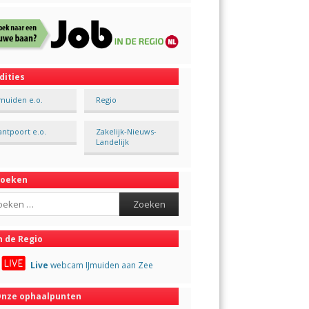
dities
Jmuiden e.o.
Regio
antpoort e.o.
Zakelijk-Nieuws-
Landelijk
Zoeken
ch
n de Regio
Live
webcam IJmuiden aan Zee
nze ophaalpunten