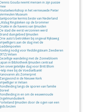
Dennis Gouda neemt mensen in zijn passie
mee
Knutselworkshop in het vernieuwde Pieter
Vermeulen Museum
Santpoortse kermis beste van Nederland
Uitslag Ringsteken op de brommer
Drukte in de havens van IJmuiden
De stad die eerst verzonnen werd
Brand duingebied IJmuiden
Drie auto’s betrokken bij ongeval Rijksweg
Vrijwilligers aan de slag met de
paddenpoelen
Koeling nodig voor Reddingsteam Zeedieren
(RTZ) Velsen
Gezellige wandeling met de Zonnebloem
Japan in Bibliotheek IJmuiden centraal
Een onvergetelijke dag voor Britt Blom
Help mee bij de Voedselbank!
Kanovaren als Zomerpret
Zangavond in de Nieuwe Kerk
Vrijwilliger in Velsen
Rondleiding langs de sporen van familie
Boreel
Rondleiding in en om de eeuwenoude
Engelmunduskerk
Forteiland IJmuiden door de ogen van een
gids bezien