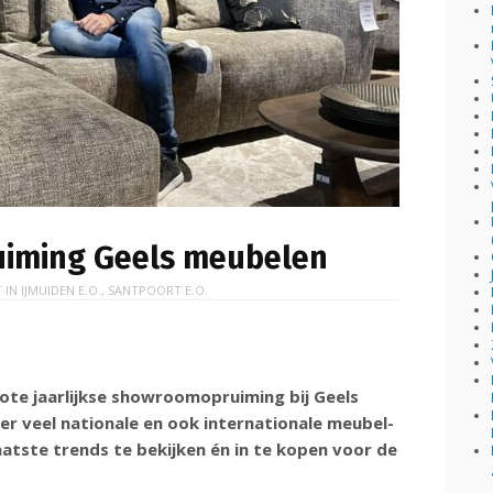
iming Geels meubelen
 IN
IJMUIDEN E.O.
,
SANTPOORT E.O.
rote jaarlijkse showroomopruiming bij Geels
r veel nationale en ook internationale meubel-
atste trends te bekijken én in te kopen voor de