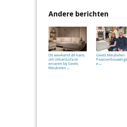
Andere berichten
Dit weekend dé kans
Geels Meubelen
om UrbanSofa te
Paasverbouwings
ervaren bij Geels
e
→
Meubelen
→