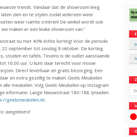
ieuwste trends. Vandaar dat de showroom leeg
 laten zien en te stylen zodat iedereen weer
 moeten weer ruimte creëren! De winkel wordt ook
n we maken er een leuke showroom van.’’
E
wstraat nu met 40% échte korting! Voor de periode
I
g 22 september tot zondag 8 oktober. De korting
es, stoelen en tafels. Tevens is de outlet aanstaande
S
tot 16.00 uur. U kunt daar terecht voor mooie
rijzen. Direct leverbaar en gratis bezorging. Een
klaar en extra gezellig te maken. Geels Meubelen
van alle meubelen. Volg Geels Meubelen op Instagram
Sear
ge informatie. Lange Nieuwstraat 180-188 IJmuiden.
s://geelsmeubelen.nl/
.
I
to: aangeleverd
O