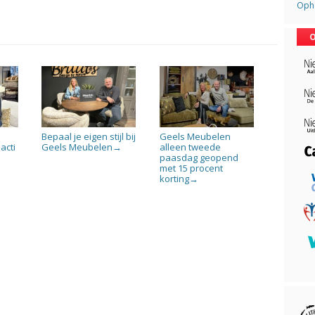
Opha
O
Bepaal je eigen stijl bij
Geels Meubelen
acti
Geels Meubelen
alleen tweede
→
paasdag geopend
met 15 procent
korting
→