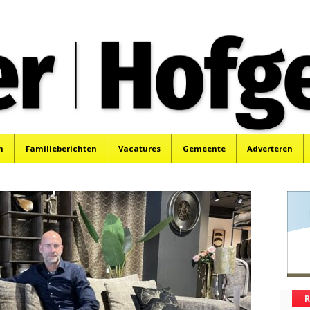
oek, Santpoort, Driehuis en Spaarnwoude.
n
Familieberichten
Vacatures
Gemeente
Adverteren
R