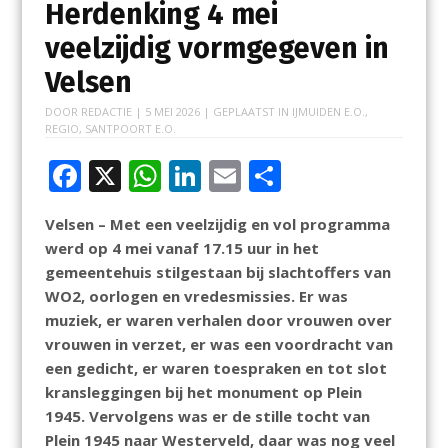
Herdenking 4 mei
veelzijdig vormgegeven in
Velsen
DOOR
REDACTIE
|
5 MEI 2026
| GEPLAATST IN
IJMUIDEN E.O.
,
REGIO
,
SANTPOORT E.O.
F
X
W
Li
E
D
ac
h
n
m
el
Velsen – Met een veelzijdig en vol programma
e
at
k
ai
e
werd op 4 mei vanaf 17.15 uur in het
b
s
e
l
n
gemeentehuis stilgestaan bij slachtoffers van
o
A
dI
WO2, oorlogen en vredesmissies. Er was
muziek, er waren verhalen door vrouwen over
o
p
n
vrouwen in verzet, er was een voordracht van
k
p
een gedicht, er waren toespraken en tot slot
kransleggingen bij het monument op Plein
1945. Vervolgens was er de stille tocht van
Plein 1945 naar Westerveld, daar was nog veel