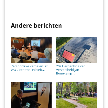
Andere berichten
Persoonlijke verhalen uit
20e Herdenking van
WO 2 centraal in bieb
verzetsheld Jan
→
Bonekamp
→