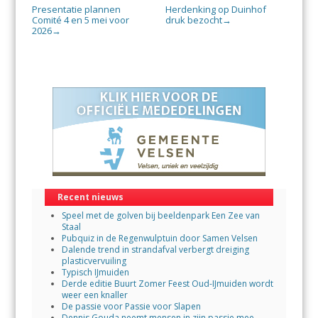
Presentatie plannen
Herdenking op Duinhof
Comité 4 en 5 mei voor
druk bezocht
→
2026
→
Recent nieuws
Speel met de golven bij beeldenpark Een Zee van
Staal
Pubquiz in de Regenwulptuin door Samen Velsen
Dalende trend in strandafval verbergt dreiging
plasticvervuiling
Typisch IJmuiden
Derde editie Buurt Zomer Feest Oud-IJmuiden wordt
weer een knaller
De passie voor Passie voor Slapen
Dennis Gouda neemt mensen in zijn passie mee